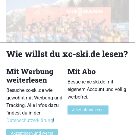
Wie willst du xc-ski.de lesen?
Mit Werbung
Mit Abo
weiterlesen
Besuche xc-ski.de mit
Nordische Kombination: DSV Kader 2026-27
vorgestellt
eigenem Account und völlig
Besuche xc-ski.de wie
werbefrei.
gewohnt mit Werbung und
Nordische Kombination
|
Nordische Kombination Weltcup
Tracking. Alle Infos dazu
News
|
Top-News
Jetzt abonnieren
Sandra Volk
-
7. Mai 2026
findest du in der
Datenschutzerklärung
!
Anfang Mai markiert in jedem Jahr den Start in die neue
Trainingssaison. Neben den Kadereinteilungen blicken wir auch
Akzeptieren und weiter
auf Karriereenden, Trainerwechsel und Verletzungs-Updates. Den