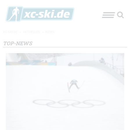
XC-SKI.DE
»
AKTUELLES
»
NEWS
TOP-NEWS