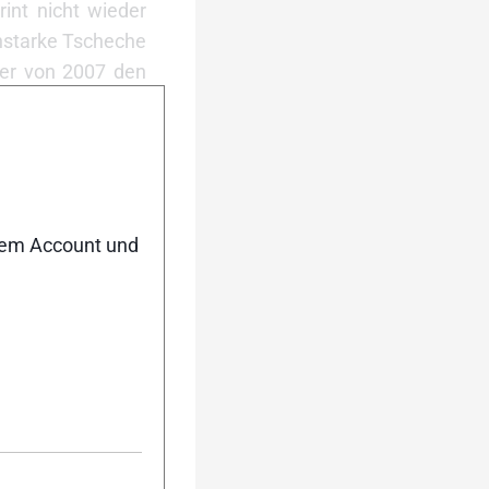
int nicht wieder
enstarke Tscheche
ger von 2007 den
eraturen um den
n. Im Zielsprint
 drei Runden ging
Platz drei in der
0 Euro für den
nem Account und
ergziege.“
er der absoluten
odium. Der Tour-
samtwertung. Vor
wertung, diesmal
ast zeitgleich mit