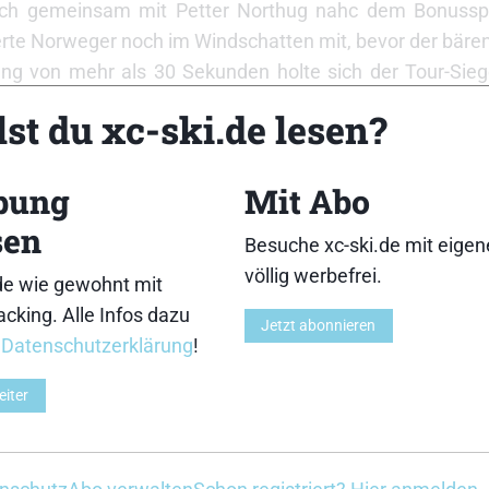
sich gemeinsam mit Petter Northug nahc dem Bonusspr
isierte Norweger noch im Windschatten mit, bevor der bär
g von mehr als 30 Sekunden holte sich der Tour-Sie
f den letzten Kilometern die Ski Northugs bei Temp
st du xc-ski.de lesen?
eßen, kam das Hauptfeld noch wieder nah an ihn hera
ang vor Axel Teichmann und Dario Cologna. „Die ersten
bung
Mit Abo
er besser gefühlt“, sagte der im vergangenen Jahr auf 
umt aber nicht mehr vom Siegerscheck von 100.00
sen
Besuche xc-ski.de mit eige
mmt ist zweitrangig. Ich bin von der Statur halt keine B
völlig werbefrei.
de wie gewohnt mit
cking. Alle Infos dazu
Jetzt abonnieren
auer fast gleichauf
r
Datenschutzerklärung
!
en klassischen Technik wahrte René Sommerfeldt, ein
ie Alpe Cermis, seine Chance auf ein erneutes Tour-P
eiter
ur 2:37 Minuten hinter Northug an achter Stelle der Ge
le von noch weiter hinten auf Platz zwei der Gesamt
: Das Podest wird schwer, aber ich werde alles geben.“ F