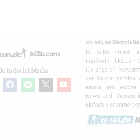
r
xc-ski.de Newslett
Du willst immer a
Laufenden bleiben? 
für unseren Newslet
de in Social Media
der Saison erhältst
gram
facebook
spotify
x
youtube
einmal pro Woche d
News und Themen in
Einfach hier anmelden