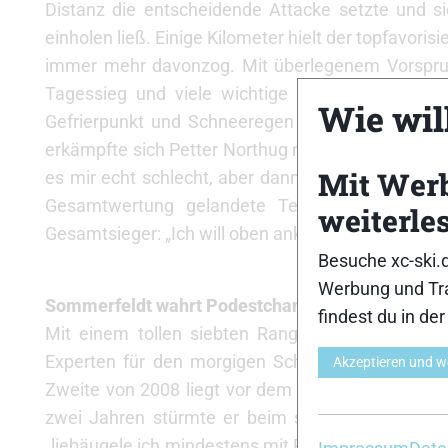
Distanz die entscheidende Attacke setzte und 
einholen ließ. Einige Kilometer hielt der topfavor
immer mehr davonzog. Mit überlegenem Vorsprun
Tagessieg und viele wichtige Sekunden. Als au
Wie will
Gefrierpunkt und Schneeregen immer mehr nachli
erkämpfte sich Petter Northug noch den zweiten R
Mit Wer
es mir echt schlecht, aber dann habe ich mich imm
Gesamtwertung gelandete Teichmann. Er trä
weiterle
Gesamtsieger: „Ich will oben ankommen, was rausko
Besuche xc-ski.
Werbung und Tra
Sommerfeldt wahrt Podestchance – Northug und B
findest du in de
Mit einem tollen siebten Rang in der ungeliebt
Experten für den morgigen Schlussanstieg auf d
Akzeptieren und w
Zweite von 2008 liegt vor dem morgigen Finale n
zwei Jahren stürmte er beim spektakulären Fina
„liebäugele ich mindestens mit Platz fünf bis sechs