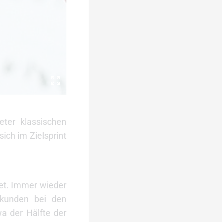
ter klassischen
ich im Zielsprint
tet. Immer wieder
ekunden bei den
a der Hälfte der