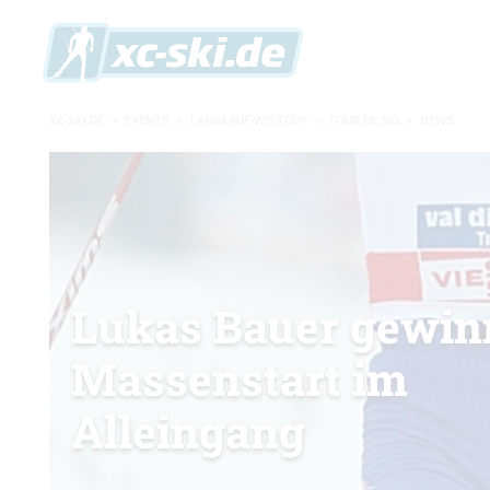
XC-SKI.DE
»
EVENTS
»
LANGLAUF-WELTCUP
»
TOUR DE SKI
»
NEWS
Lukas Bauer gewin
Massenstart im
Alleingang