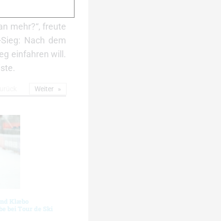
. „Wir haben drei
an mehr?“, freute
r-Sieg: Nach dem
g einfahren will.
ste.
urück
Weiter
und Klæbo
e bei Tour de Ski