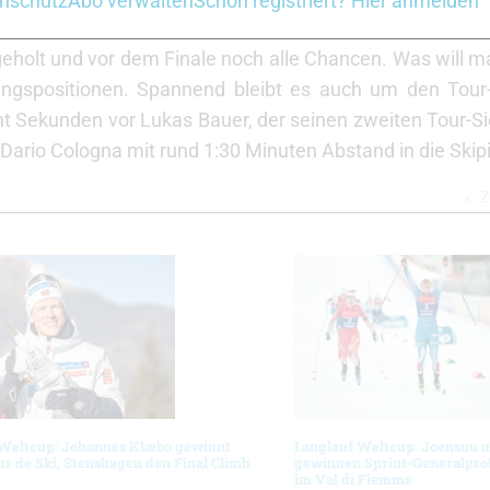
nschutz
Abo verwalten
Schon registriert? Hier anmelden
e Rang zehn belegte, als Neunter in die Bergverfolgung
eholt und vor dem Finale noch alle Chancen. Was will m
angspositionen. Spannend bleibt es auch um den Tou
t Sekunden vor Lukas Bauer, der seinen zweiten Tour-Sie
Dario Cologna mit rund 1:30 Minuten Abstand in die Skipi
Z
 Weltcup: Johannes Klæbo gewinnt
Langlauf Weltcup: Joensuu 
ur de Ski, Stenshagen den Final Climb
gewinnen Sprint-Generalprob
im Val di Fiemme