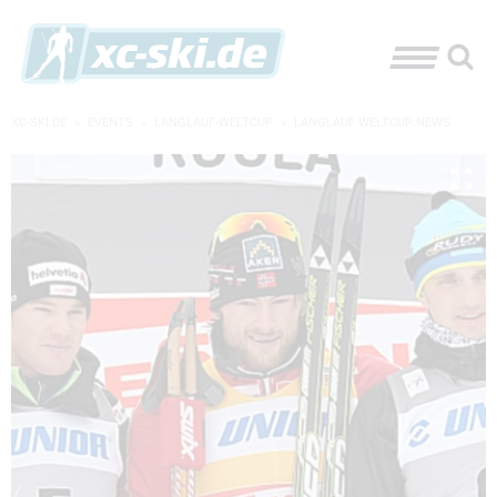
XC-SKI.DE
»
EVENTS
»
LANGLAUF-WELTCUP
»
LANGLAUF WELTCUP NEWS