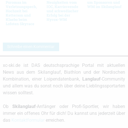
Poromaa im
Neuigkeiten vom
um Sponsoren und
Verletzungspech,
IOC, Karriereende
WM im Skilanglauf
Hochzeit bei
und schwedischer
Ketterson und
Erfolg bei der
Klaebo beim
Hyrox-WM
Lofoten Skyrace
Schreibe einen Kommentar
xc-ski.de ist DAS deutschsprachige Portal mit aktuellen
News aus dem Skilanglauf, Biathlon und der Nordischen
Kombination, einer Loipendatenbank,
Langlauf
-Community
und allem was du sonst noch über deine Lieblingssportarten
wissen solltest.
Ob
Skilanglauf
-Anfänger oder Profi-Sportler, wir haben
immer ein offenes Ohr für dich! Du kannst uns jederzeit über
das
Kontaktformular
erreichen.