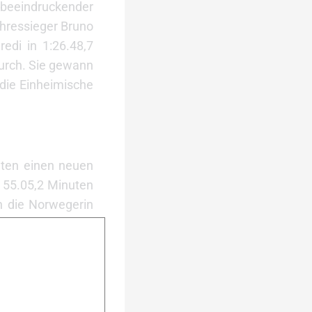
o beeindruckender
ahressieger Bruno
edi in 1:26.48,7
durch. Sie gewann
 die Einheimische
uten einen neuen
n 55.05,2 Minuten
h die Norwegerin
1:10.07,6 Stunden
wann den Skating
 54.27,8 Minuten
nnte Andrea Huser
l dahinter kamen