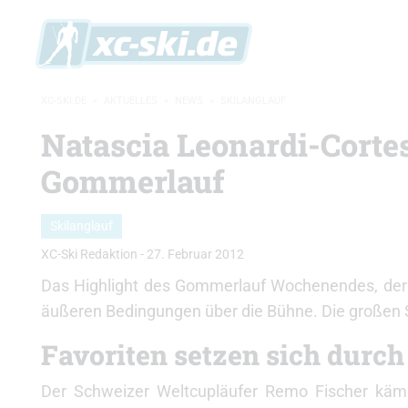
XC-SKI.DE
»
AKTUELLES
»
NEWS
»
SKILANGLAUF
Natascia Leonardi-Corte
Gommerlauf
Skilanglauf
XC-Ski Redaktion
-
27. Februar 2012
Das Highlight des Gommerlauf Wochenendes, der 
äußeren Bedingungen über die Bühne. Die großen S
Favoriten setzen sich durch
Der Schweizer Weltcupläufer Remo Fischer kämp