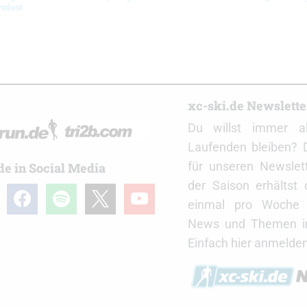
Podest
r
xc-ski.de Newslett
Du willst immer a
Laufenden bleiben? 
für unseren Newslet
de in Social Media
der Saison erhältst
gram
facebook
spotify
x
youtube
einmal pro Woche d
News und Themen in
Einfach hier anmelden