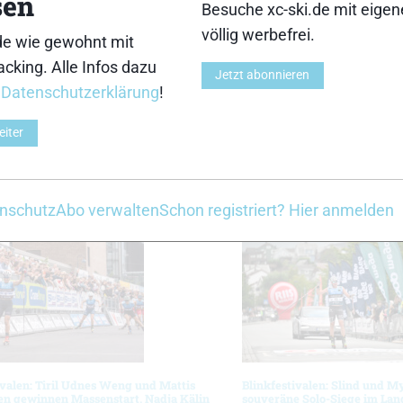
sen
Besuche xc-ski.de mit eige
völlig werbefrei.
de wie gewohnt mit
cking. Alle Infos dazu
Jetzt abonnieren
 dem Gommer Klassiker vom Samstag und dem 30k Kil
r
Datenschutzerklärung
!
imone Paredi und bei den Frauen Marianne Volken aus F
eiter
r das Ziel auf den unterschiedlichen Distanzen.
Z
nschutz
Abo verwalten
Schon registriert? Hier anmelden
ivalen: Tiril Udnes Weng und Mattis
Blinkfestivalen: Slind und M
en gewinnen Massenstart, Nadja Kälin
souveräne Solo-Siege im La