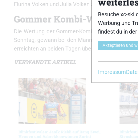
weiterle
Flurina Volken und Julia Volken aus Fiesch ins Ziel.
Besuche xc-ski.
Gommer Kombi-Wertung
Werbung und Tra
Die Wertung der Gommer-Kombi, bestehend aus
findest du in de
Sonntag, gewann bei den Männern der Italiener S
Akzeptieren und w
erreichten an beiden Tagen über 1.400 Skilangläufe
VERWANDTE ARTIKEL
Impressum
Date
Blinkfestivalen: Janik Riebli auf Rang Zwei,
Blinkfest
Heggen und Aabrekk gewinnen Sprint
Stenshag