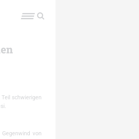
nen
Teil schwierigen
si.
en Gegenwind von