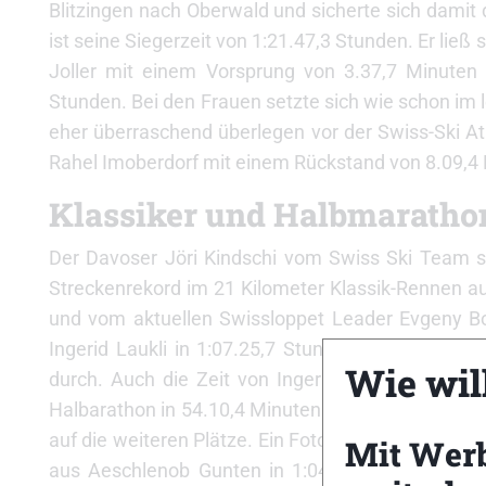
Blitzingen nach Oberwald und sicherte sich damit 
ist seine Siegerzeit von 1:21.47,3 Stunden. Er li
Joller mit einem Vorsprung von 3.37,7 Minuten a
Stunden. Bei den Frauen setzte sich wie schon im 
eher überraschend überlegen vor der Swiss-Ski Ath
Rahel Imoberdorf mit einem Rückstand von 8.09,4 M
Klassiker und Halbmaratho
Der Davoser Jöri Kindschi vom Swiss Ski Team s
Streckenrekord im 21 Kilometer Klassik-Rennen auf
und vom aktuellen Swissloppet Leader Evgeny Bo
Ingerid Laukli in 1:07.25,7 Stunden vor Marianne
Wie will
durch. Auch die Zeit von Ingerid Laukli bedeut
Halbarathon in 54.10,4 Minuten. Er verwies Simo
auf die weiteren Plätze. Ein Fotofinish gab es be
Mit Wer
aus Aeschlenob Gunten in 1:04.34,2 Stunden bes