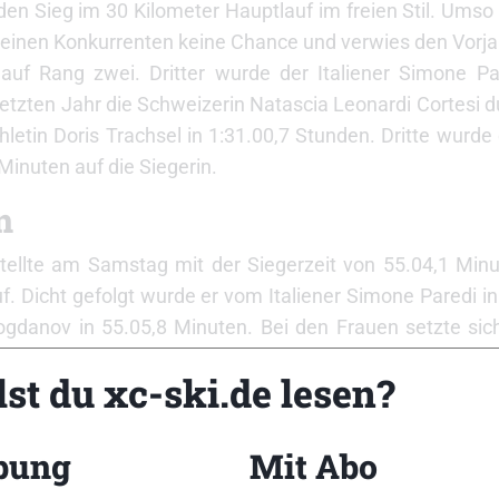
den Sieg im 30 Kilometer Hauptlauf im freien Stil. Ums
eß seinen Konkurrenten keine Chance und verwies den Vorj
uf Rang zwei. Dritter wurde der Italiener Simone Par
letzten Jahr die Schweizerin Natascia Leonardi Cortesi 
letin Doris Trachsel in 1:31.00,7 Stunden. Dritte wurde
inuten auf die Siegerin.
n
tellte am Samstag mit der Siegerzeit von 55.04,1 Min
. Dicht gefolgt wurde er vom Italiener Simone Paredi i
gdanov in 55.05,8 Minuten. Bei den Frauen setzte sic
 Volken mit 1:08.42,4 Stunden und Brigitte Witschi in 
st du xc-ski.de lesen?
ete Streckenrekord! Romann Schaad aus Unteriberb ge
n Hammer in 54.13,9 Minuten und Michael Eggenberger in
i den Frauen. Nach kurzer Konsultation des Zielvideos ko
bung
Mit Abo
tätigt werden. Nur drei beziehungsweise fünf Zehnte