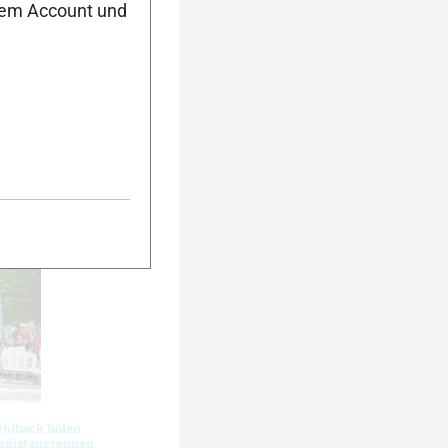
nem Account und
ometer Lauf vom
iesch. Insgesamt
urück
Weiter
yhlback holen
ngdistanzrennen