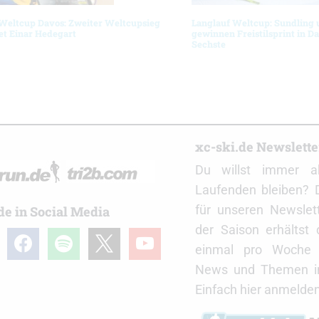
Weltcup Davos: Zweiter Weltcupsieg
Langlauf Weltcup: Sundling
let Einar Hedegart
gewinnen Freistilsprint in D
Sechste
r
xc-ski.de Newslett
Du willst immer a
Laufenden bleiben? 
für unseren Newslet
de in Social Media
der Saison erhältst
gram
facebook
spotify
x
youtube
einmal pro Woche d
News und Themen in
Einfach hier anmelden