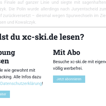
as Finale auf ganzer Linie und siegte mit sagenhaft
zyk. Die Polin wurde allerdings nach Juryentscheid zu
uf zurückversetzt – diesmal wegen Spurwechseln im Zie
obsen und Kowalczyk.
st du xc-ski.de lesen?
Rennmitte an die Spitzenposition und gab diese nie mehr h
ssischen Sprinter Alexey Petukhov geschlagen geben
bung
Mit Abo
o Scola vor dem zweiten Russen Nikolay Morilov das Ziel.
sen
let im Starterfeld einreihen. Der 20-Jährige ist ein ganz
Besuche xc-ski.de mit eige
unioren-Weltmeisterschaften in Hinterzarten die Bronzeme
völlig werbefrei.
de wie gewohnt mit
t, überraschend als Schnellster im Prolog unterwegs und l
cking. Alle Infos dazu
lte er auch im Finale wiederholen, wo ihn gegen Ende die 
Jetzt abonnieren
r
Datenschutzerklärung
!
en musste.
eiter
ser Sprint Positives und Negatives zu berichten. A