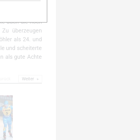
ächste Runde nur
iertelfinale. Der
nte auch die noch
. Zu überzeugen
öhler als 24. und
ale und scheiterte
n als gute Achte
urück
Weiter