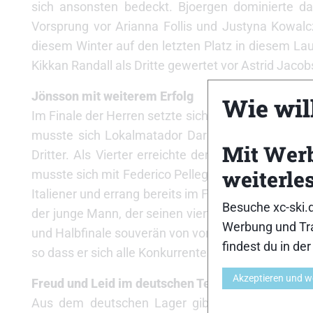
sich ansonsten bedeckt. Bjoergen dominierte d
Vorsprung vor Arianna Follis und Justyna Kowalc
diesem Winter auf den letzten Platz in diesem La
Kikkan Randall als Dritte gewertet vor Astrid Jac
Jönsson mit weiterem Erfolg
Wie will
Im Finale der Herren setzte sich Emil Jönsson zur 
musste sich Lokalmatador Dario Cologna dem ru
Mit Wer
Dritter. Als Vierter erreichte der Italiener Fulvi
weiterle
musste sich mit Federico Pellegrino der jüngste Ath
Italiener und errang bereits im Februar bei den J
Besuche xc-ski.
der junge Mann, der seinen vierten Weltcup bestrit
Werbung und Tra
und Halbfinale souverän von vorn. Diese Taktik wol
findest du in de
so dass er sich alle Konkurrenten geschlagen geb
Akzeptieren und w
Freud und Leid im deutschen Team: Fessel Achte
Aus dem deutschen Lager gibt es nach dem Davo