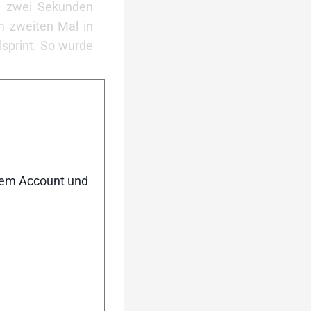
en zwei Sekunden
m zweiten Mal in
lsprint. So wurde
er. Im Zielsprint
 und wurde somit
 Nur als Sechster
 großes Talent der
nem Account und
daille. Heute war
ief auch Viertel-
Kräfte verließen,
usnahmslos alle