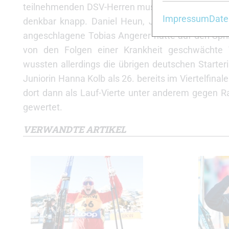
teilnehmenden DSV-Herren mussten bereits im Pro
Impressum
Date
denkbar knapp. Daniel Heun, Josef Wenzl und Tom 
angeschlagene Tobias Angerer hatte auf den Sprint
von den Folgen einer Krankheit geschwächte T
wussten allerdings die übrigen deutschen Starter
Juniorin Hanna Kolb als 26. bereits im Viertelfinal
dort dann als Lauf-Vierte unter anderem gegen R
gewertet.
VERWANDTE ARTIKEL