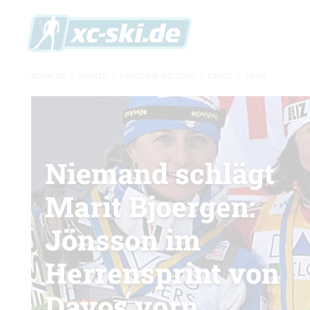
XC-SKI.DE
»
EVENTS
»
LANGLAUF-WELTCUP
»
DAVOS
»
NEWS
Niemand schlägt
Marit Bjoergen:
Jönsson im
Herrensprint von
Davos vorn