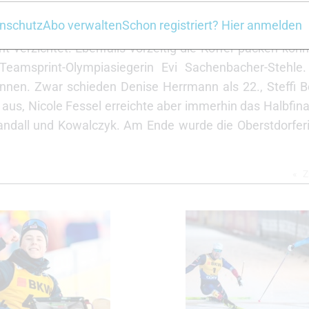
log die Segel streichen, Tim Tscharnke verpasste die n
nschutz
Abo verwalten
Schon registriert? Hier anmelden
Reichelt qualifizierten sich ebenfalls nicht für das V
 verzichtet. Ebenfalls vorzeitig die Koffer packen kon
eamsprint-Olympiasiegerin Evi Sachenbacher-Stehle
innen. Zwar schieden Denise Herrmann als 22., Steffi B
e aus, Nicole Fessel erreichte aber immerhin das Halbfin
andall und Kowalczyk. Am Ende wurde die Oberstdorferi
Z