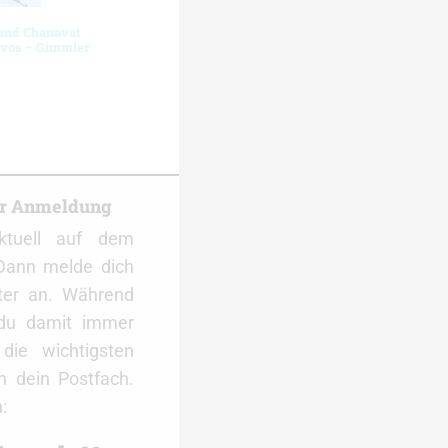
 und Chanavat
avos – Gimmler
er Anmeldung
ktuell auf dem
Dann melde dich
ter an. Während
 du damit immer
ie wichtigsten
 dein Postfach.
: