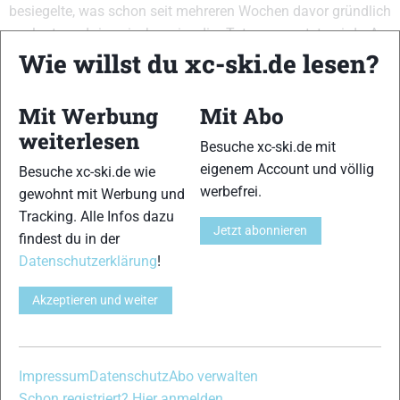
besiegelte, was schon seit mehreren Wochen davor gründlich
geplant und inzwischen in die Tat umgesetzt wird. Am
Freitag wird das Geheimnis nun endlich gelüftet. Ihr dürft
Wie willst du xc-ski.de lesen?
weiter gespannt sein!
VERWANDTE ARTIKEL
Mit Werbung
Mit Abo
Zurück
Weiter
weiterlesen
Besuche xc-ski.de mit
eigenem Account und völlig
Besuche xc-ski.de wie
werbefrei.
gewohnt mit Werbung und
Tracking. Alle Infos dazu
Jetzt abonnieren
findest du in der
Blinkfestivalen:
Blinkfestivalen:
Norwegische
Datenschutzerklärung
!
Slind und
Drei Favoritensiege
Traditionsmarke in
Myhlback holen
beim Lysebotn Opp,
tschechischer
souveräne Solo-
Hedegart düpiert
Hand: Kästle
Akzeptieren und weiter
Siege im
die Langlauf-Elite
Eigentümer
Langdistanzrennen
einmal mehr
ConsilTech kauft
Madshus
Impressum
Datenschutz
Abo verwalten
Schon registriert? Hier anmelden