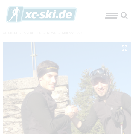
XC-SKI.DE
»
AKTUELLES
»
NEWS
»
SKILANGLAUF