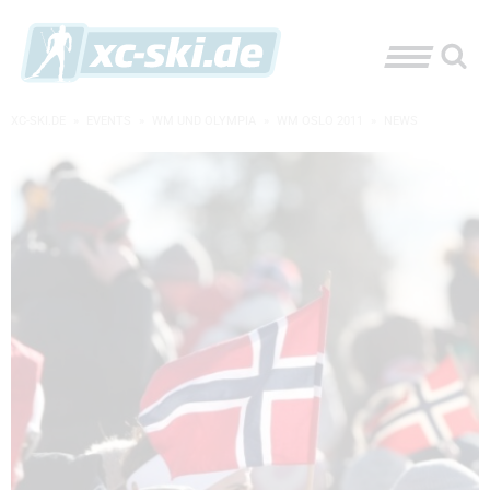
XC-SKI.DE
»
EVENTS
»
WM UND OLYMPIA
»
WM OSLO 2011
»
NEWS