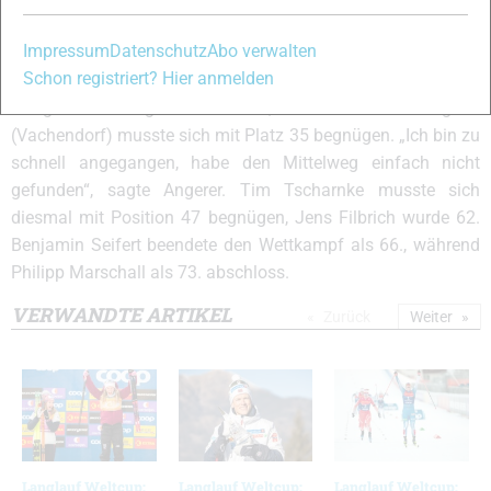
in der Gesamtwertung führt, hat er sehr stabile Leistungen
Impressum
Datenschutz
Abo verwalten
gezeigt. Schön, dass er es nun auch hier gezeigt hat.“ Die
Schon registriert? Hier anmelden
Oberwiesenthaler Tom Reichelt und Rene Sommerfeldt
belegten die Ränge 16 sowie 19, Mitfavorit Tobias Angerer
(Vachendorf) musste sich mit Platz 35 begnügen. „Ich bin zu
schnell angegangen, habe den Mittelweg einfach nicht
gefunden“, sagte Angerer. Tim Tscharnke musste sich
diesmal mit Position 47 begnügen, Jens Filbrich wurde 62.
Benjamin Seifert beendete den Wettkampf als 66., während
Philipp Marschall als 73. abschloss.
VERWANDTE ARTIKEL
Zurück
Weiter
Langlauf Weltcup:
Langlauf Weltcup:
Langlauf Weltcup: