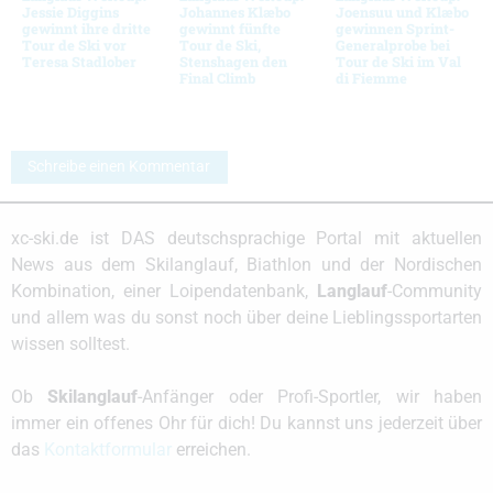
Jessie Diggins
Johannes Klæbo
Joensuu und Klæbo
gewinnt ihre dritte
gewinnt fünfte
gewinnen Sprint-
Tour de Ski vor
Tour de Ski,
Generalprobe bei
Teresa Stadlober
Stenshagen den
Tour de Ski im Val
Final Climb
di Fiemme
Schreibe einen Kommentar
xc-ski.de ist DAS deutschsprachige Portal mit aktuellen
News aus dem Skilanglauf, Biathlon und der Nordischen
Kombination, einer Loipendatenbank,
Langlauf
-Community
und allem was du sonst noch über deine Lieblingssportarten
wissen solltest.
Ob
Skilanglauf
-Anfänger oder Profi-Sportler, wir haben
immer ein offenes Ohr für dich! Du kannst uns jederzeit über
das
Kontaktformular
erreichen.