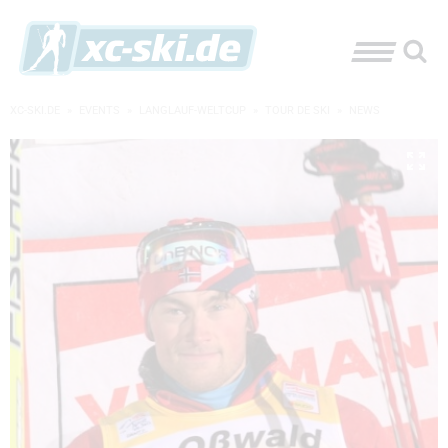
XC-SKI.DE
»
EVENTS
»
LANGLAUF-WELTCUP
»
TOUR DE SKI
»
NEWS