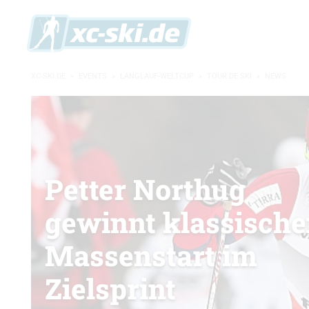
XC-SKI.DE
»
EVENTS
»
LANGLAUF-WELTCUP
»
TOUR DE SKI
»
NEWS
Petter Northug
gewinnt klassisch
Massenstart im
Zielsprint