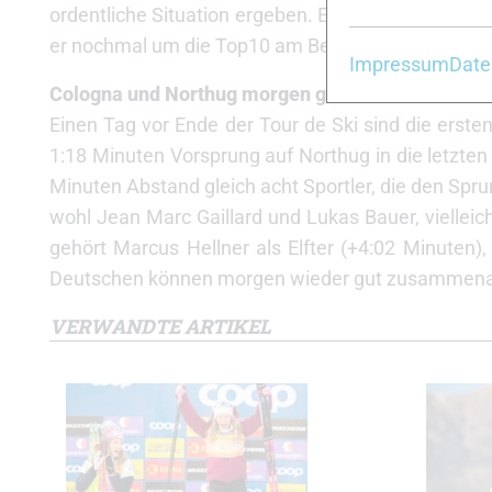
ordentliche Situation ergeben. Es ist noch ein biss
er nochmal um die Top10 am Berg mitfighten.“
Impressum
Date
Cologna und Northug morgen ganz vorn
Einen Tag vor Ende der Tour de Ski sind die erste
1:18 Minuten Vorsprung auf Northug in die letzten 
Minuten Abstand gleich acht Sportler, die den Sp
wohl Jean Marc Gaillard und Lukas Bauer, viellei
gehört Marcus Hellner als Elfter (+4:02 Minuten),
Deutschen können morgen wieder gut zusammenarb
VERWANDTE ARTIKEL