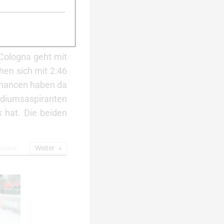
n. Vielleicht wird
 Cologna geht mit
hen sich mit 2:46
 Chancen haben da
Podiumsaspiranten
k hat. Die beiden
urück
Weiter