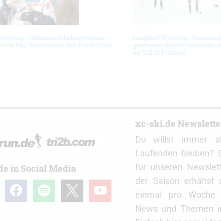
 Weltcup: Johannes Klæbo gewinnt
Langlauf Weltcup: Joensuu 
ur de Ski, Stenshagen den Final Climb
gewinnen Sprint-Generalprob
im Val di Fiemme
r
xc-ski.de Newslett
Du willst immer a
Laufenden bleiben? 
für unseren Newslet
de in Social Media
der Saison erhältst
gram
facebook
spotify
x
youtube
einmal pro Woche d
News und Themen in