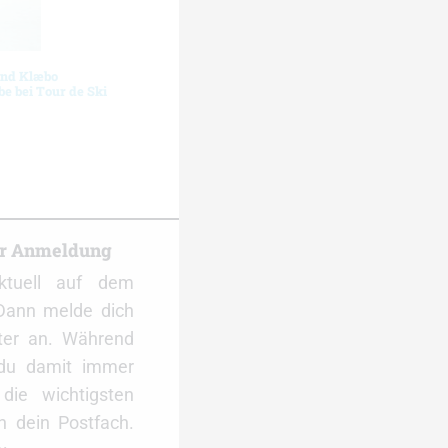
und Klæbo
e bei Tour de Ski
er Anmeldung
ktuell auf dem
Dann melde dich
ter an. Während
 du damit immer
ie wichtigsten
 dein Postfach.