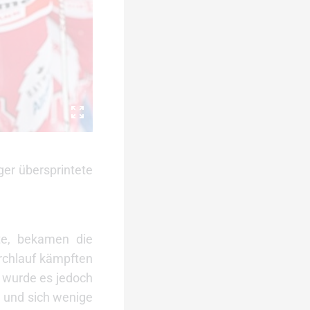
ger übersprintete
te, bekamen die
rchlauf kämpften
t wurde es jedoch
e und sich wenige