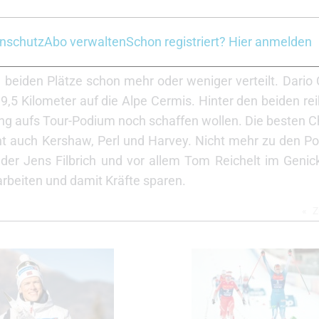
chen enger vorne drin geworden, ein paar sind rausgefalle
nschutz
Abo verwalten
Schon registriert? Hier anmelden
n beiden Plätze schon mehr oder weniger verteilt. Dario
9,5 Kilometer auf die Alpe Cermis. Hinter den beiden rei
rung aufs Tour-Podium noch schaffen wollen. Die besten
cht auch Kershaw, Perl und Harvey. Nicht mehr zu den 
 der Jens Filbrich und vor allem Tom Reichelt im Genic
eiten und damit Kräfte sparen.
Z