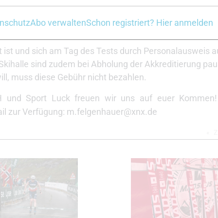
Anmeldung
nschutz
Abo verwalten
Schon registriert? Hier anmelden
ert ist und sich am Tag des Tests durch Personalausweis 
 Skihalle sind zudem bei Abholung der Akkreditierung pa
will, muss diese Gebühr nicht bezahlen.
 und Sport Luck freuen wir uns auf euer Kommen!
ail zur Verfügung: m.felgenhauer@xnx.de
Z