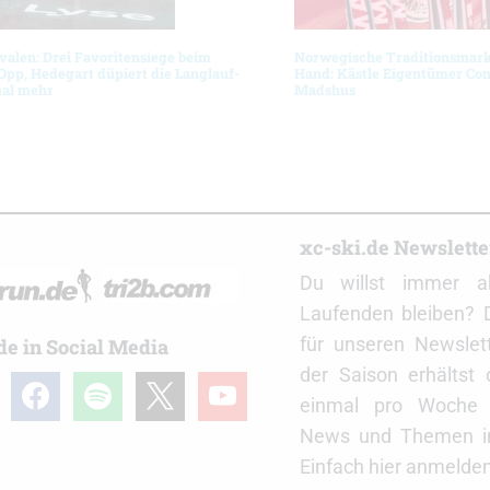
ivalen: Drei Favoritensiege beim
Norwegische Traditionsmarke
Opp, Hedegart düpiert die Langlauf-
Hand: Kästle Eigentümer Con
mal mehr
Madshus
r
xc-ski.de Newslett
Du willst immer a
Laufenden bleiben? 
für unseren Newslet
de in Social Media
der Saison erhältst
gram
facebook
spotify
x
youtube
einmal pro Woche d
News und Themen in
Einfach hier anmelden