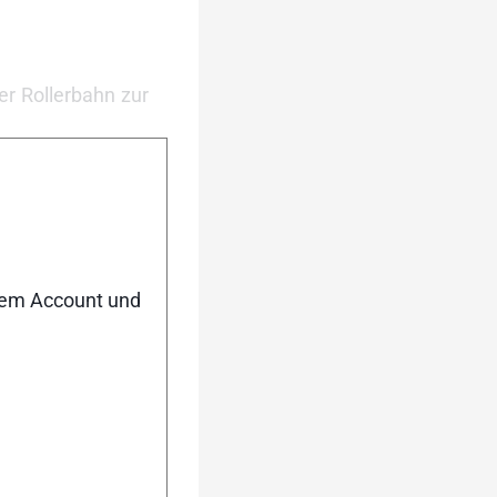
er Rollerbahn zur
r drei Mal freie
sst, ist euch wie
r Ort abzuholen
nem Account und
bis 16:00 Uhr in
t von Rollski als