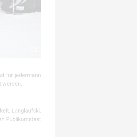
est für jedermann
et werden.
eit, Langlaufski,
en Publikumstest