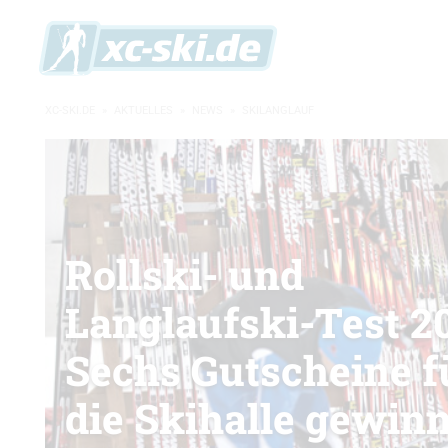
XC-SKI.DE
»
AKTUELLES
»
NEWS
»
SKILANGLAUF
Rollski- und
Langlaufski-Test 20
Sechs Gutscheine f
die Skihalle gewin