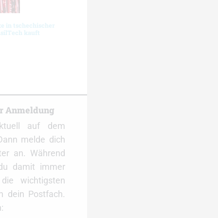
 in tschechischer
silTech kauft
er Anmeldung
ktuell auf dem
Dann melde dich
ter an. Während
 du damit immer
ie wichtigsten
 dein Postfach.
: