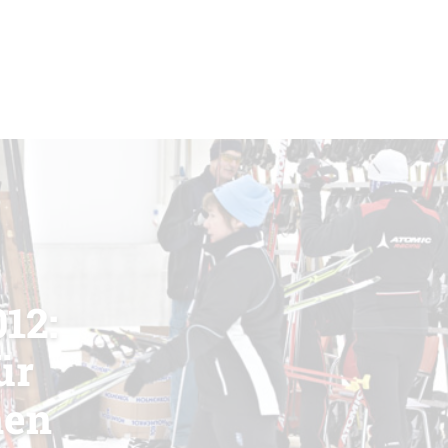
12:
ür
nen