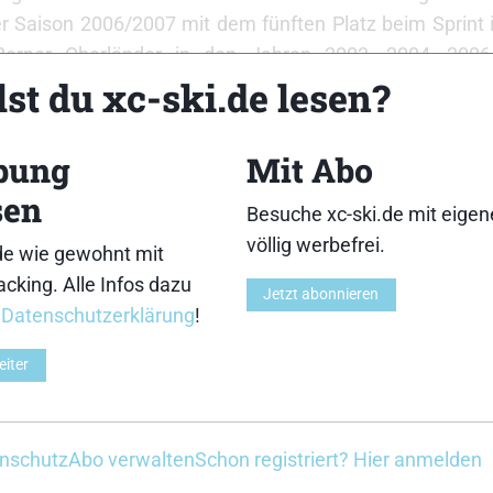
 der Saison 2006/2007 mit dem fünften Platz beim Sprint
Berner Oberländer in den Jahren 2003, 2004, 20
st du xc-ski.de lesen?
 Schweizermeister feiern lassen.
Z
bung
Mit Abo
sen
Besuche xc-ski.de mit eige
völlig werbefrei.
de wie gewohnt mit
cking. Alle Infos dazu
Jetzt abonnieren
r
Datenschutzerklärung
!
eiter
ivalen: Slind und Myhlback holen
Blinkfestivalen: Drei Favorit
e Solo-Siege im Langdistanzrennen
Lysebotn Opp, Hedegart düpie
Elite einmal mehr
nschutz
Abo verwalten
Schon registriert? Hier anmelden