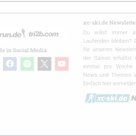
r
xc-ski.de Newslett
Du willst immer a
Laufenden bleiben? 
für unseren Newslet
de in Social Media
der Saison erhältst
gram
facebook
spotify
x
youtube
einmal pro Woche d
News und Themen in
Einfach hier anmelden