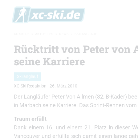
XC-SKI.DE
»
AKTUELLES
»
NEWS
»
SKILANGLAUF
Rücktritt von Peter von 
seine Karriere
Skilanglauf
XC-Ski Redaktion
-
26. März 2010
Der Langläufer Peter Von Allmen (32, B-Kader) be
in Marbach seine Karriere. Das Sprint-Rennen vom
Traum erfüllt
Dank einem 16. und einem 21. Platz in dieser Wel
Vancouver und erfüllte sich damit einen lange ge