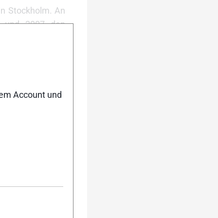
 in Stockholm. An
06 und 2007 den
urück
Weiter
nem Account und
ensiege beim
rt die Langlauf-