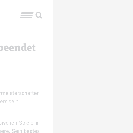
 beendet
ermeisterschaften
ers sein.
pischen Spiele in
iere. Sein bestes