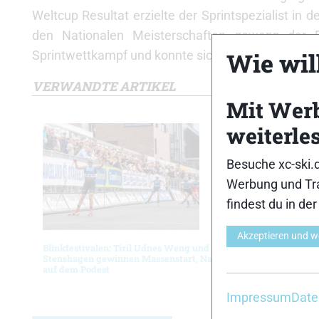
Weltcup Resultat erzielte der Sprintspezialist in
den Nationalen Meisterschaften gewann der 
Wie will
Sprintwettkampf und konnte sich somit viermal als
VERWANDTE ARTIKEL
Mit Wer
weiterle
Besuche xc-ski.
Werbung und Tra
findest du in de
Akzeptieren und w
Blinkfestivalen: Tiril Udnes Weng und Mattis
Blinkfest
Stenshagen gewinnen Massenstart, Nadja Kälin
souverän
auf dem Podest
Impressum
Date