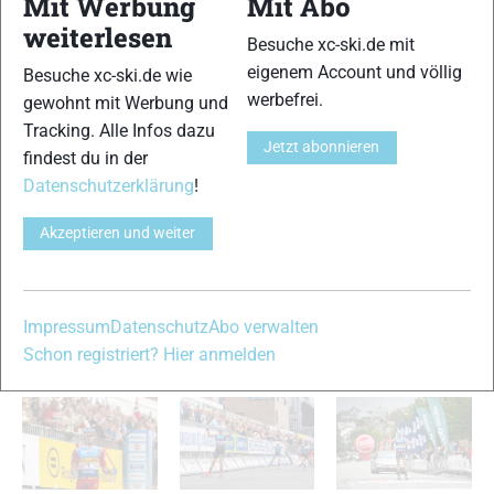
Mit Werbung
Mit Abo
Trainingseinheiten nach dem Camp angepasst haben.
weiterlesen
Einmal mehr haben wir erkannt, dass die mongolischen
Besuche xc-ski.de mit
Skilangläufer großes Potential haben, weil sie physisch sehr
eigenem Account und völlig
Besuche xc-ski.de wie
stark sind. Die 13- und 14-jährigen Kinder sind nun im
werbefrei.
gewohnt mit Werbung und
perfekten Alter, um mit professionellem Training weiter zu
Tracking. Alle Infos dazu
machen. Auf der anderen Seite hat das Camp einmal mehr
Jetzt abonnieren
findest du in der
unsere Augen für die Nöte der mongolischen Skilangläufer
Datenschutzerklärung
!
geöffnet. Sie brauchen noch immer Unterstützung im
Bereich Material, wie zum Beispiel Ski, Stöcke und Schuhe.
Akzeptieren und weiter
Dennoch bewegen wir uns in die richtige Richtung.“
Quelle: www.fiscrosscountry.com
Impressum
Datenschutz
Abo verwalten
VERWANDTE ARTIKEL
Zurück
Weiter
Schon registriert? Hier anmelden