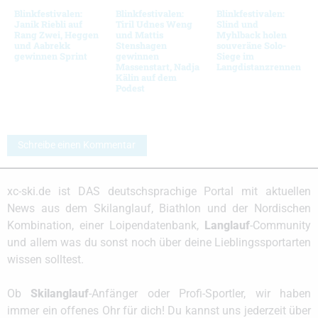
Blinkfestivalen:
Blinkfestivalen:
Blinkfestivalen:
Janik Riebli auf
Tiril Udnes Weng
Slind und
Rang Zwei, Heggen
und Mattis
Myhlback holen
und Aabrekk
Stenshagen
souveräne Solo-
gewinnen Sprint
gewinnen
Siege im
Massenstart, Nadja
Langdistanzrennen
Kälin auf dem
Podest
Schreibe einen Kommentar
xc-ski.de ist DAS deutschsprachige Portal mit aktuellen
News aus dem Skilanglauf, Biathlon und der Nordischen
Kombination, einer Loipendatenbank,
Langlauf
-Community
und allem was du sonst noch über deine Lieblingssportarten
wissen solltest.
Ob
Skilanglauf
-Anfänger oder Profi-Sportler, wir haben
immer ein offenes Ohr für dich! Du kannst uns jederzeit über