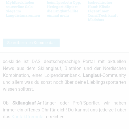
Myhlback holen
beim Lysebotn Opp,
tschechischer
souveräne Solo-
Hedegart düpiert
Hand: Kästle
Siege im
die Langlauf-Elite
Eigentümer
Langdistanzrennen
einmal mehr
ConsilTech kauft
Madshus
Schreibe einen Kommentar
xc-ski.de ist DAS deutschsprachige Portal mit aktuellen
News aus dem Skilanglauf, Biathlon und der Nordischen
Kombination, einer Loipendatenbank,
Langlauf
-Community
und allem was du sonst noch über deine Lieblingssportarten
wissen solltest.
Ob
Skilanglauf
-Anfänger oder Profi-Sportler, wir haben
immer ein offenes Ohr für dich! Du kannst uns jederzeit über
das
Kontaktformular
erreichen.