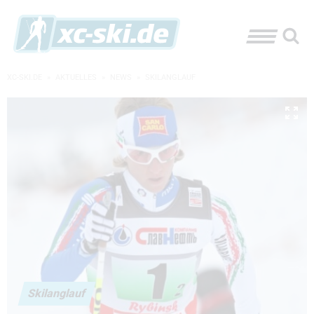
XC-SKI.DE
»
AKTUELLES
»
NEWS
»
SKILANGLAUF
Skilanglauf