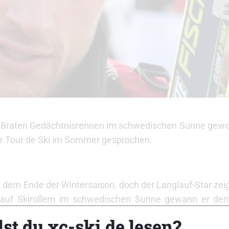
nge Braten Gedächtnisrennen im schwedischen Sunne ge
er Tour de Ski im Sommer gesprochen.
t dem Ende der Wintersaison, doch der Langlauf-Star zei
auf Skirollern im schwedischen Sunne gewann er den 
Ragnar B. Andresen und Tord Asle Gjerdalen. Rollski-Sp
st du xc-ski.de lesen?
s: „Plötzlich hatte er 20 Meter Vorsprung und es war u