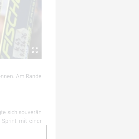
wonnen. Am Rande
gte sich souverän
Sprint mit einer
ezialist Andresen
nmöglich ihn noch