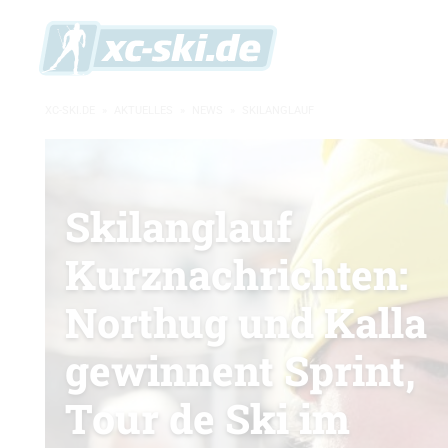
XC-SKI.DE
»
AKTUELLES
»
NEWS
»
SKILANGLAUF
Skilanglauf
Kurznachrichten:
Northug und Kalla
gewinnent Sprint,
Tour de Ski im