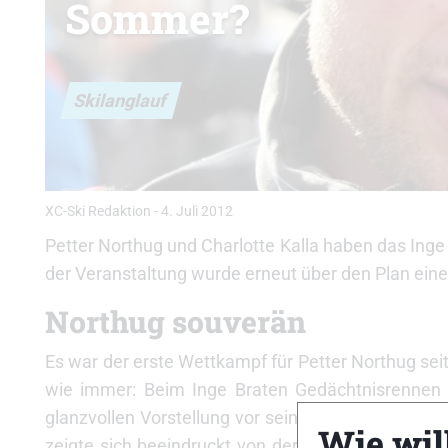
Sommer?
Skilanglauf
XC-Ski Redaktion
-
4. Juli 2012
Petter Northug und Charlotte Kalla haben das I
der Veranstaltung wurde erneut über den Plan ein
Northug souverän
Es war der erste Wettkampf für Petter Northug sei
wie immer: Beim Inge Braten Gedächtnisrennen 
glanzvollen Vorstellung vor seinen Landsmännern 
Wie will
zeigte sich beeindruckt von der Leistung Northug