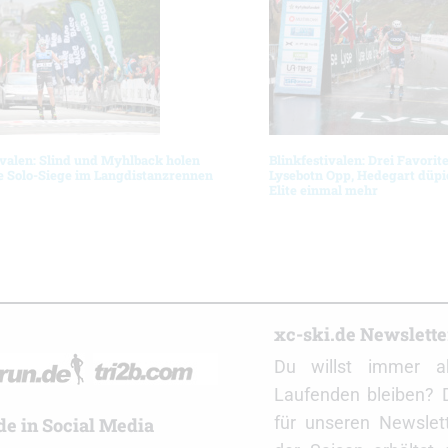
ivalen: Slind und Myhlback holen
Blinkfestivalen: Drei Favorit
e Solo-Siege im Langdistanzrennen
Lysebotn Opp, Hedegart düpie
Elite einmal mehr
r
xc-ski.de Newslett
Du willst immer a
Laufenden bleiben? 
für unseren Newslet
de in Social Media