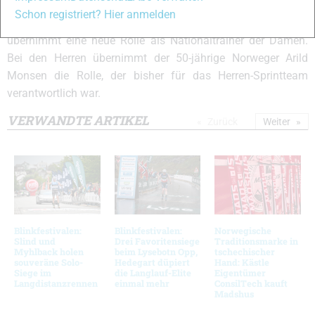
Trainingsgruppen hat. Lars Öberg kann dies alles“, meinte
Schon registriert? Hier anmelden
Karlsson. Der bisherige Damen-Cheftrainer Rikard Grip
übernimmt eine neue Rolle als Nationaltrainer der Damen.
Bei den Herren übernimmt der 50-jährige Norweger Arild
Monsen die Rolle, der bisher für das Herren-Sprintteam
verantwortlich war.
VERWANDTE ARTIKEL
Zurück
Weiter
Blinkfestivalen:
Blinkfestivalen:
Norwegische
Slind und
Drei Favoritensiege
Traditionsmarke in
Myhlback holen
beim Lysebotn Opp,
tschechischer
souveräne Solo-
Hedegart düpiert
Hand: Kästle
Siege im
die Langlauf-Elite
Eigentümer
Langdistanzrennen
einmal mehr
ConsilTech kauft
Madshus