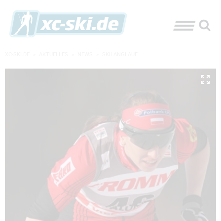
XC-SKI.DE
»
AKTUELLES
»
NEWS
»
SKILANGLAUF