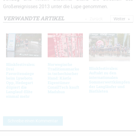
Großereignisses 2013 unter die Lupe genommen.
VERWANDTE ARTIKEL
Zurück
Weiter
Blinkfestivalen:
Norwegische
Blinkfestivalen:
Drei
Traditionsmarke
Auftakt zu den
Favoritensiege
in tschechischer
internationalen
beim Lysebotn
Hand: Kästle
Sommerwettkämpfen
Opp, Hedegart
Eigentümer
der Langläufer und
düpiert die
ConsilTech kauft
Biathleten
Langlauf-Elite
Madshus
einmal mehr
Schreibe einen Kommentar