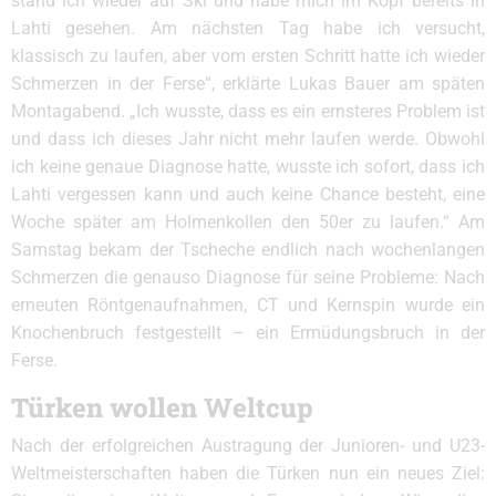
stand ich wieder auf Ski und habe mich im Kopf bereits in
Lahti gesehen. Am nächsten Tag habe ich versucht,
klassisch zu laufen, aber vom ersten Schritt hatte ich wieder
Schmerzen in der Ferse“, erklärte Lukas Bauer am späten
Montagabend. „Ich wusste, dass es ein ernsteres Problem ist
und dass ich dieses Jahr nicht mehr laufen werde. Obwohl
ich keine genaue Diagnose hatte, wusste ich sofort, dass ich
Lahti vergessen kann und auch keine Chance besteht, eine
Woche später am Holmenkollen den 50er zu laufen.“ Am
Samstag bekam der Tscheche endlich nach wochenlangen
Schmerzen die genauso Diagnose für seine Probleme: Nach
erneuten Röntgenaufnahmen, CT und Kernspin wurde ein
Knochenbruch festgestellt – ein Ermüdungsbruch in der
Ferse.
Türken wollen Weltcup
Nach der erfolgreichen Austragung der Junioren- und U23-
Weltmeisterschaften haben die Türken nun ein neues Ziel: