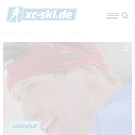
XC-SKI.DE
»
AKTUELLES
»
NEWS
»
SKILANGLAUF
Skilanglauf