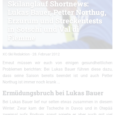
Skilanglauf Shortnews:
Lukas Bauer, Petter Northug,
Erzurum und Streckentests
in Sotschi und Val di
Fiemme
XC-Ski Redaktion
-
28. Februar 2012
Erneut müssen wir euch von einigen gesundheitlichen
Problemen berichten: Bei Lukas Bauer führen diese dazu,
dass seine Saison bereits beendet ist und auch Petter
Northug ist immer noch krank …
Ermüdungsbruch bei Lukas Bauer
Bei Lukas Bauer lief nur selten etwas zusammen in diesem
Winter: Zwar kam der Tscheche in Davos und in Otepää
zweimal aufs Podium, sonst agierte er aber auch mit viel