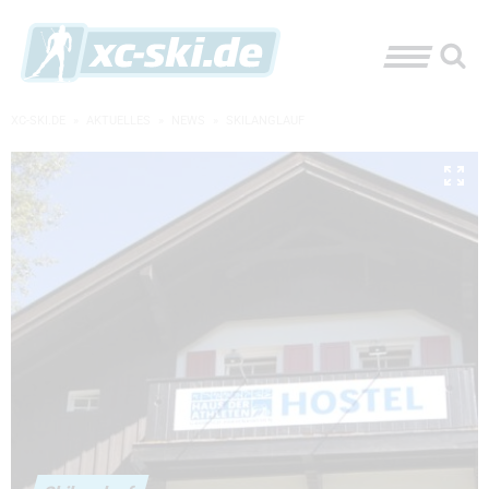
XC-SKI.DE
»
AKTUELLES
»
NEWS
»
SKILANGLAUF