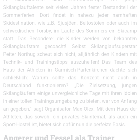
Skilanglauftalente seit vielen Jahren fester Bestandteil der
Sommerferien. Dort findet in nahezu jeder namhaften
Skidestination, wie z.B. Sjusjöen, Beitostölen oder auch im
schwedischen Torsby, im Laufe des Sommers ein Skicamp
statt. Das Besondere: die Kinder werden von bekannten
Skilanglaufstars gecoacht! Selbst Skilanglaufsuperstar
Petter Northug scheut sich nicht, alljährlich den Kindern mit
Technik- und Trainingstipps auszuhelfen! Das Team des
Haus der Athleten in Garmisch-Partenkirchen dachte sich
schließlich: Warum sollte das Konzept nicht auch in
Deutschland funktionieren? „Die Zielsetzung, jungen
Skilangläufern einige unvergleichliche Tage mit ihren Idolen
in einer tollen Trainingsumgebung zu bieten, war von Anfang
an gegeben,“ sagt Organisator Max Olex. Mit dem Haus der
Athleten, das sowohl ein privates Skiinternat, als auch ein
Sport-Hostel ist, bietet sich dafür nun die perfekte Basis.
Angerer und Fessel als Trainer