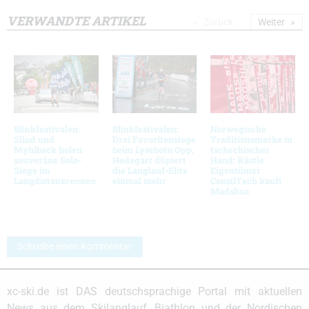
VERWANDTE ARTIKEL
Zurück
Weiter
Blinkfestivalen:
Blinkfestivalen:
Norwegische
Slind und
Drei Favoritensiege
Traditionsmarke in
Myhlback holen
beim Lysebotn Opp,
tschechischer
souveräne Solo-
Hedegart düpiert
Hand: Kästle
Siege im
die Langlauf-Elite
Eigentümer
Langdistanzrennen
einmal mehr
ConsilTech kauft
Madshus
Schreibe einen Kommentar
xc-ski.de ist DAS deutschsprachige Portal mit aktuellen
News aus dem Skilanglauf, Biathlon und der Nordischen