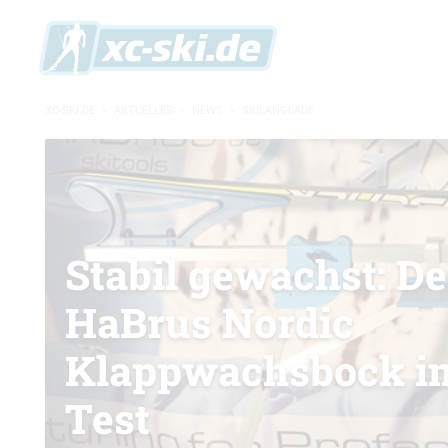
XC-SKI.DE
»
AKTUELLES
»
NEWS
»
SKILANGLAUF
Stabil gewachst: De
HaBrus Nordic
Klappwachsbock i
Test