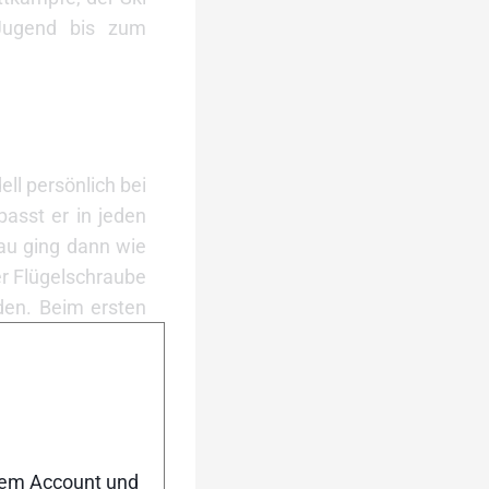
 Jugend bis zum
ll persönlich bei
passt er in jeden
bau ging dann wie
er Flügelschraube
den. Beim ersten
n Einsatz.
ie Länge des Skis
n bis zur Spitze
e Bindung in den
nem Account und