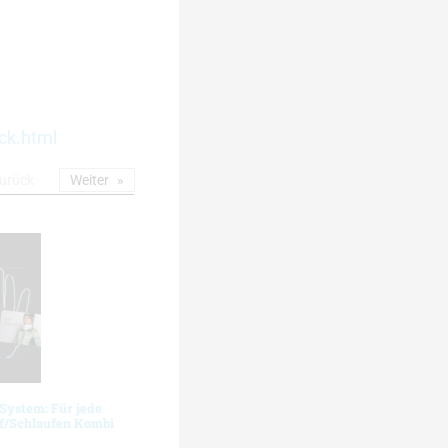
ck.html
urück
Weiter
System: Für jede
ff/Schlaufen Kombi