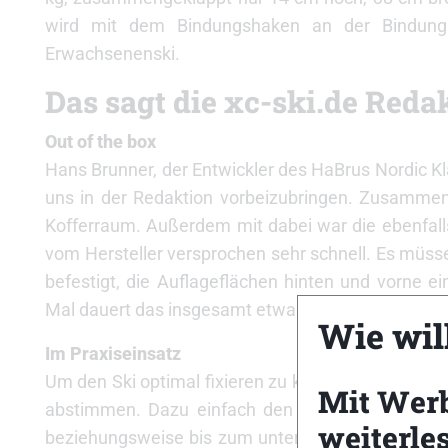
wird mit dem Bindungshaken an der Bindung f
Erwachsenenski.
Das sagt die xc-ski.de Reda
Out of the box
Hans Brunner, der Entwickler des HaBrus Nordic Kl
uns in der Redaktion vorbeizubringen. Zusammenge
Kofferraum. Außerdem mit dabei war die ebenfalls
vom Hersteller versprochen sehr schnell. Es müsse
befestigt, die Auflageflächen hinten und vorne
Mal dauert das insgesamt etwa zwei bis drei Minute
Wie will
Im Praxiseinsatz
Um den Ski optimal fixieren zu können, sollte ma
Mit Wer
abstimmen. Dazu einfach den Ski leicht auflege
weiterle
beziehungsweise bis zum unteren Ende des Skis a