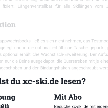
ixiert. Längenverstellbar für alle Skilängen vom
ktion
appwachsbocks, ließ es sich nicht nehmen, das Testmode
legt und in die optional erhältliche Tasche gepackt, 
 optional erhältliche Wachstisch-Erweiterung. Der Auf
n nur die Beine ausgeklappt, die Querstreben mit je ein
 eingeschoben und der Bindungshaken angeschraubt wer
n. Dann steht der Wachsbock stabil und ist bereit für de
st du xc-ski.de lesen?
n vor dem ersten Wachsvorgang die Auflageflächen auf d
bung
Mit Abo
n, am Bindungshaken ausrichten und die Auflagefläche
sen
usziehen. Das gelingt ohne große Mühen. Dann wird di
Besuche xc-ski.de mit eige