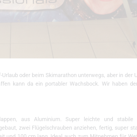
uf-Urlaub oder beim Skimarathon unterwegs, aber in der U
affen kann da ein portabler Wachsbock. Wir haben d
pen, aus Aluminium. Super leichte und stabile 
ebaut, zwei Flügelschrauben anziehen, fertig, super stab
it und 100 cm lang, Ideal auch zum Mitnehmen für Wet