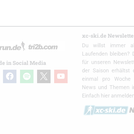
r
xc-ski.de Newslett
Du willst immer a
Laufenden bleiben? 
für unseren Newslet
de in Social Media
der Saison erhältst
gram
facebook
spotify
x
youtube
einmal pro Woche d
News und Themen in
Einfach hier anmelden