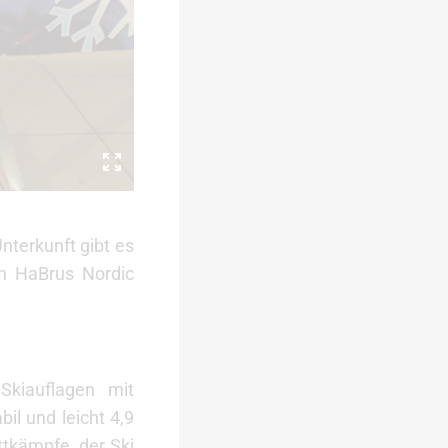
nterkunft gibt es
en HaBrus Nordic
Skiauflagen mit
il und leicht 4,9
tkämpfe, der Ski