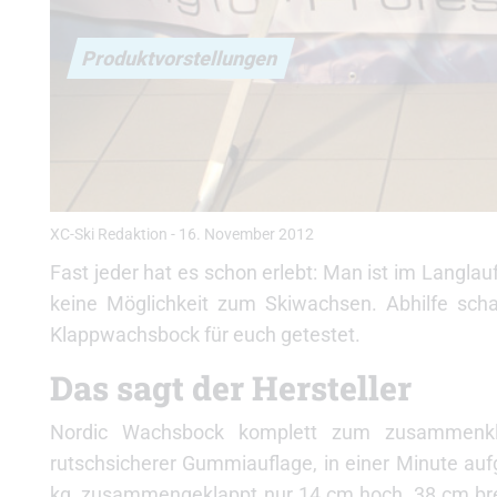
Produktvorstellungen
XC-Ski Redaktion
-
16. November 2012
Fast jeder hat es schon erlebt: Man ist im Langla
keine Möglichkeit zum Skiwachsen. Abhilfe sch
Klappwachsbock für euch getestet.
Das sagt der Hersteller
Nordic Wachsbock komplett zum zusammenklap
rutschsicherer Gummiauflage, in einer Minute aufg
kg, zusammengeklappt nur 14 cm hoch, 38 cm bre