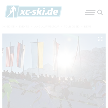
XC-SKI.DE
»
EVENTS
»
LANGLAUF-WELTCUP
»
TOUR DE SKI
»
NEWS