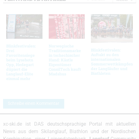
Blinkfestivalen:
Norwegische
Blinkfestivalen:
Drei
Traditionsmarke
Auftakt zu den
Favoritensiege
in tschechischer
internationalen
beim Lysebotn
Hand: Kästle
Sommerwettkämpfen
Opp, Hedegart
Eigentümer
der Langläufer und
düpiert die
ConsilTech kauft
Biathleten
Langlauf-Elite
Madshus
einmal mehr
Schreibe einen Kommentar
xc-ski.de ist DAS deutschsprachige Portal mit aktuellen
News aus dem Skilanglauf, Biathlon und der Nordischen
Kombination, einer Loipendatenbank,
Langlauf
-Community