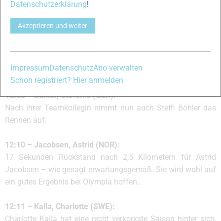
Datenschutzerklärung
!
Zwischenzeiten ihre Teamkollegin in der Führung abgelöst.
Akzeptieren und weiter
12:08 – Sachenbacher Stehle, Evi (GER):
Die rote Gruppe der Weltcupbesten ist nun unterwegs und
erwartungsgemäß purzeln nun die Zeiten. Am Start steht
Impressum
Datenschutz
Abo verwalten
aber erst Evi Sachenbacher-Stehle!
Schon registriert? Hier anmelden
12:08 – Böhler, Stefanie (GER):
Nach ihrer Teamkollegin nimmt nun auch Steffi Böhler das
Rennen auf.
12:10 – Jacobsen, Astrid (NOR):
17 Sekunden Rückstand nach 2,5 Kilometern für Astrid
Jacobsen – wie gesagt erwartungsgemäß. Sie wird wohl auf
ein gutes Ergebnis bei Olympia hoffen…
12:11 – Kalla, Charlotte (SWE):
Charlotte Kalla hat eine recht verkorkste Saison hinter sich,