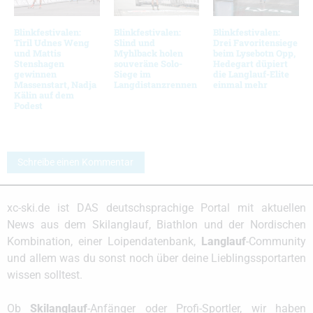
Blinkfestivalen:
Blinkfestivalen:
Blinkfestivalen:
Tiril Udnes Weng
Slind und
Drei Favoritensiege
und Mattis
Myhlback holen
beim Lysebotn Opp,
Stenshagen
souveräne Solo-
Hedegart düpiert
gewinnen
Siege im
die Langlauf-Elite
Massenstart, Nadja
Langdistanzrennen
einmal mehr
Kälin auf dem
Podest
Schreibe einen Kommentar
xc-ski.de ist DAS deutschsprachige Portal mit aktuellen
News aus dem Skilanglauf, Biathlon und der Nordischen
Kombination, einer Loipendatenbank,
Langlauf
-Community
und allem was du sonst noch über deine Lieblingssportarten
wissen solltest.
Ob
Skilanglauf
-Anfänger oder Profi-Sportler, wir haben