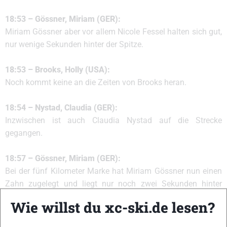
18:53 – Gössner, Miriam (GER):
Miriam Gössner aber vor allem Nicole Fessel halten sich gut,
nur wenige Sekunden hinter der Spitze.
18:53 – Brooks, Holly (USA):
Noch kommt keine an die Zeiten von Brooks heran.
18:54 – Nystad, Claudia (GER):
Inzwischen ist auch Claudia Nystad auf die Strecke
gegangen.
18:57 – Gössner, Miriam (GER):
Bei der fünf Kilometer Marke hat Miriam Gössner nun einen
Zahn zugelegt und liegt nur noch zwei Sekunden hinter
Brooks zurück.
Wie willst du xc-ski.de lesen?
18:58 – Sachenbacher Stehle, Evi (GER):