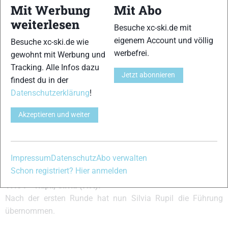
Mit Werbung
Mit Abo
Nächste Starterin ist Evi Sachenbacher-Stehle. Sie sollte
nach den Erfolgen in Rybinsk mit großem Selbstbewusstsein
weiterlesen
Besuche xc-ski.de mit
hier ins Rennen gehen.
eigenem Account und völlig
Besuche xc-ski.de wie
werbefrei.
gewohnt mit Werbung und
19:01 – Gössner, Miriam (GER):
Tracking. Alle Infos dazu
Es hatte sich angedeutet und nun ist es geschehen: Miriam
Jetzt abonnieren
findest du in der
Gössner übernimmt nach 6,9 Kilometern die Führung vor
Datenschutzerklärung
!
Brooks. Das könnte erneut ein sehr gutes Resultat für die
Deutsche werden.
Akzeptieren und weiter
19:02 – Khazova, Irina (RUS):
Die letzten drei Damen gehen nun auf die Strecke: Khazova,
Impressum
Datenschutz
Abo verwalten
Majdic und Kowalczyk.
Schon registriert? Hier anmelden
19:04 – Rupil, Silvia (ITA):
Nach der ersten Runde hat nun Silvia Rupil die Führung
übernommen.