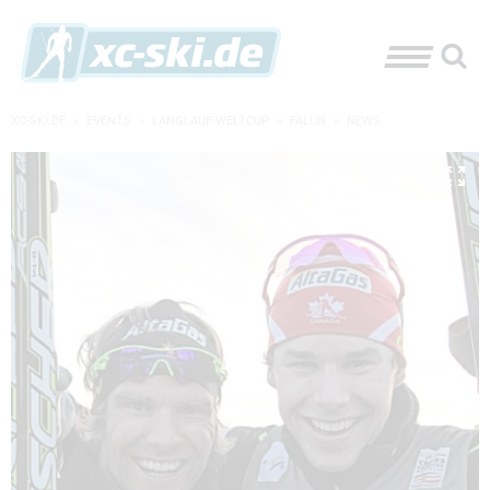
XC-SKI.DE
»
EVENTS
»
LANGLAUF-WELTCUP
»
FALUN
»
NEWS