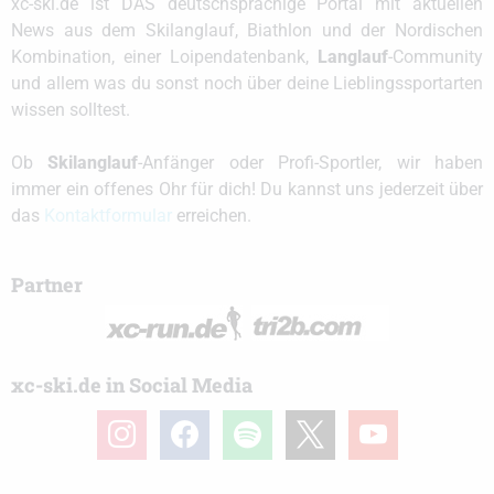
xc-ski.de ist DAS deutschsprachige Portal mit aktuellen
News aus dem Skilanglauf, Biathlon und der Nordischen
Kombination, einer Loipendatenbank,
Langlauf
-Community
und allem was du sonst noch über deine Lieblingssportarten
wissen solltest.
Ob
Skilanglauf
-Anfänger oder Profi-Sportler, wir haben
immer ein offenes Ohr für dich! Du kannst uns jederzeit über
das
Kontaktformular
erreichen.
Partner
xc-ski.de in Social Media
instagram
facebook
spotify
x
youtube