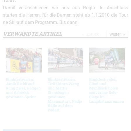
12:07:
Damit verabschieden wir uns aus Rogla. In Anschluss
starten die Herren, für die Damen steht ab 1.1.2010 die Tour
de Ski auf dem Programm. Bis dann!
VERWANDTE ARTIKEL
Zurück
Weiter
Blinkfestivalen:
Blinkfestivalen:
Blinkfestivalen:
Janik Riebli auf
Tiril Udnes Weng
Slind und
Rang Zwei, Heggen
und Mattis
Myhlback holen
und Aabrekk
Stenshagen
souveräne Solo-
gewinnen Sprint
gewinnen
Siege im
Massenstart, Nadja
Langdistanzrennen
Kälin auf dem
Podest