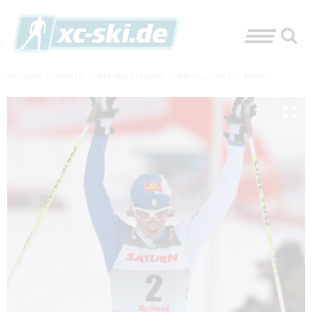
XC-SKI.DE
»
EVENTS
»
WM UND OLYMPIA
»
WM OSLO 2011
»
NEWS