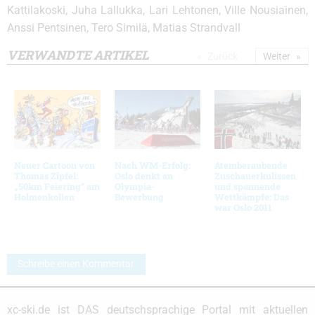
Kattilakoski, Juha Lallukka, Lari Lehtonen, Ville Nousiainen,
Anssi Pentsinen, Tero Similä, Matias Strandvall
VERWANDTE ARTIKEL
Zurück
Weiter
Neuer Cartoon von
Nach WM-Erfolg:
Atemberaubende
Thomas Zipfel:
Oslo denkt an
Zuschauerkulissen
„50km Feiering“ am
Olympia-
und spannende
Holmenkollen
Bewerbung
Wettkämpfe: Das
war Oslo 2011
Schreibe einen Kommentar
xc-ski.de ist DAS deutschsprachige Portal mit aktuellen