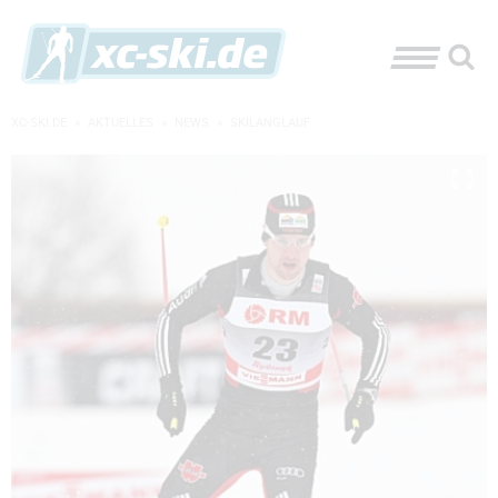
XC-SKI.DE
»
AKTUELLES
»
NEWS
»
SKILANGLAUF