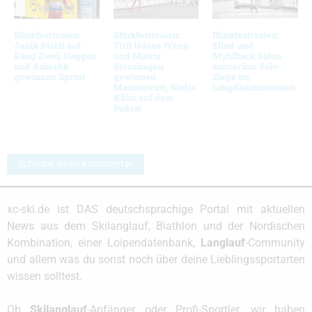
Blinkfestivalen:
Blinkfestivalen:
Blinkfestivalen:
Janik Riebli auf
Tiril Udnes Weng
Slind und
Rang Zwei, Heggen
und Mattis
Myhlback holen
und Aabrekk
Stenshagen
souveräne Solo-
gewinnen Sprint
gewinnen
Siege im
Massenstart, Nadja
Langdistanzrennen
Kälin auf dem
Podest
Schreibe einen Kommentar
xc-ski.de ist DAS deutschsprachige Portal mit aktuellen
News aus dem Skilanglauf, Biathlon und der Nordischen
Kombination, einer Loipendatenbank,
Langlauf
-Community
und allem was du sonst noch über deine Lieblingssportarten
wissen solltest.
Ob
Skilanglauf
-Anfänger oder Profi-Sportler, wir haben