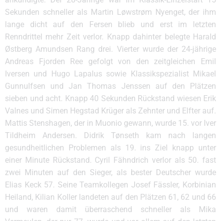
Sekunden schneller als Martin Løwstrøm Nyenget, der ihm
lange dicht auf den Fersen blieb und erst im letzten
Renndrittel mehr Zeit verlor. Knapp dahinter belegte Harald
Østberg Amundsen Rang drei. Vierter wurde der 24-jährige
Andreas Fjorden Ree gefolgt von den zeitgleichen Emil
Iversen und Hugo Lapalus sowie Klassikspezialist Mikael
Gunnulfsen und Jan Thomas Jenssen auf den Plätzen
sieben und acht. Knapp 40 Sekunden Rückstand wiesen Erik
Valnes und Simen Hegstad Krüger als Zehnter und Elfter auf.
Mattis Stenshagen, der in Muonio gewann, wurde 15. vor Iver
Tildheim Andersen. Didrik Tønseth kam nach langen
gesundheitlichen Problemen als 19. ins Ziel knapp unter
einer Minute Rückstand. Cyril Fähndrich verlor als 50. fast
zwei Minuten auf den Sieger, als bester Deutscher wurde
Elias Keck 57. Seine Teamkollegen Josef Fässler, Korbinian
Heiland, Kilian Koller landeten auf den Plätzen 61, 62 und 66
und waren damit überraschend schneller als Mika