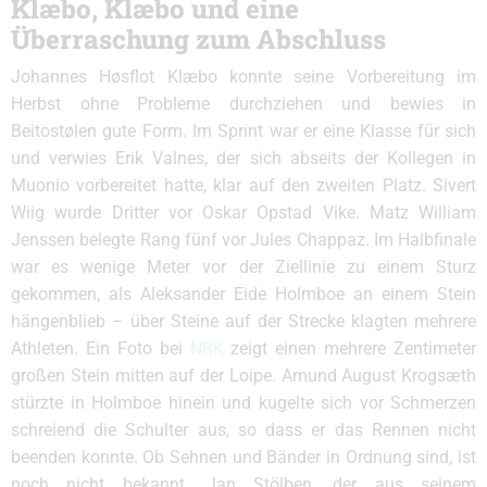
Klæbo, Klæbo und eine
Überraschung zum Abschluss
Johannes Høsflot Klæbo konnte seine Vorbereitung im
Herbst ohne Probleme durchziehen und bewies in
Beitostølen gute Form. Im Sprint war er eine Klasse für sich
und verwies Erik Valnes, der sich abseits der Kollegen in
Muonio vorbereitet hatte, klar auf den zweiten Platz. Sivert
Wiig wurde Dritter vor Oskar Opstad Vike. Matz William
Jenssen belegte Rang fünf vor Jules Chappaz. Im Halbfinale
war es wenige Meter vor der Ziellinie zu einem Sturz
gekommen, als Aleksander Eide Holmboe an einem Stein
hängenblieb – über Steine auf der Strecke klagten mehrere
Athleten. Ein Foto bei
NRK
zeigt einen mehrere Zentimeter
großen Stein mitten auf der Loipe. Amund August Krogsæth
stürzte in Holmboe hinein und kugelte sich vor Schmerzen
schreiend die Schulter aus, so dass er das Rennen nicht
beenden konnte. Ob Sehnen und Bänder in Ordnung sind, ist
noch nicht bekannt. Jan Stölben, der aus seinem