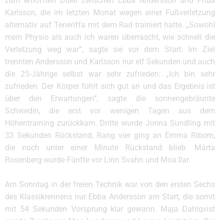
zum erhofften Duell zwischen Ebba Andersson und Frida
Karlsson, die im letzten Monat wegen einer Fußverletzung
alternativ auf Teneriffa mit dem Rad trainiert hatte. „Sowohl
mein Physio als auch ich waren überrascht, wie schnell die
Verletzung weg war“, sagte sie vor dem Start. Im Ziel
trennten Andersson und Karlsson nur elf Sekunden und auch
die 25-Jährige selbst war sehr zufrieden: „Ich bin sehr
zufrieden. Der Körper fühlt sich gut an und das Ergebnis ist
über den Erwartungen“, sagte die sonnengebräunte
Schwedin, die erst vor wenigen Tagen aus dem
Höhentraining zurückkam. Dritte wurde Jonna Sundling mit
33 Sekunden Rückstand, Rang vier ging an Emma Ribom,
die noch unter einer Minute Rückstand blieb. Märta
Rosenberg wurde Fünfte vor Linn Svahn und Moa Ilar.
Am Sonntag in der freien Technik war von den ersten Sechs
des Klassikrennens nur Ebba Andersson am Start, die somit
mit 54 Sekunden Vorsprung klar gewann. Maja Dahlqvist