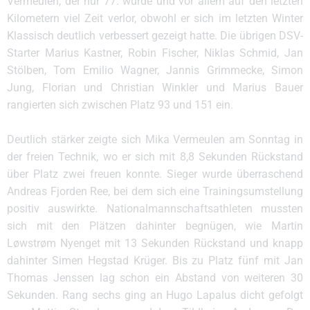
Vermeulen, der nur 77. wurde und vor allem auf den letzten
Kilometern viel Zeit verlor, obwohl er sich im letzten Winter
Klassisch deutlich verbessert gezeigt hatte. Die übrigen DSV-
Starter Marius Kastner, Robin Fischer, Niklas Schmid, Jan
Stölben, Tom Emilio Wagner, Jannis Grimmecke, Simon
Jung, Florian und Christian Winkler und Marius Bauer
rangierten sich zwischen Platz 93 und 151 ein.
Deutlich stärker zeigte sich Mika Vermeulen am Sonntag in
der freien Technik, wo er sich mit 8,8 Sekunden Rückstand
über Platz zwei freuen konnte. Sieger wurde überraschend
Andreas Fjorden Ree, bei dem sich eine Trainingsumstellung
positiv auswirkte. Nationalmannschaftsathleten mussten
sich mit den Plätzen dahinter begnügen, wie Martin
Løwstrøm Nyenget mit 13 Sekunden Rückstand und knapp
dahinter Simen Hegstad Krüger. Bis zu Platz fünf mit Jan
Thomas Jenssen lag schon ein Abstand von weiteren 30
Sekunden. Rang sechs ging an Hugo Lapalus dicht gefolgt