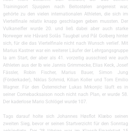
Trainingsort Sjusjøen nach Beitostølen angereist war,
gehörte zu den vielen internationalen Athleten, die sich im
Viertelfinale relativ knapp geschlagen geben mussten. Der
Vulkaneifler wurde 20. und ließ dabei aber auch starke
Norweger wie Håvard Solås Taugbøl und Pål Golberg hinter
sich, für die das Viertelfinale nicht nach Wunsch verlief. Mit
Marius Kastner war ein weiterer Läufer der Lehrgangsgruppe
Ia am Start, der aber als 41. vorzeitig ausschied wie auch
Athleten aus der Ib wie Jannis Grimmecke, Elias Keck, Josef
Fässler, Robin Fischer, Marius Bauer, Simon Jung
(Förderkader), Niklas Schmid, Kilian Koller und Tom Emilio
Wagner. Für den Österreicher Lukas Mrkonjic läuft es in
seiner Comebacksaison noch nicht nach Plan, er wurde 58.
Der kaderlose Mario Schlögel wurde 107.
Tags darauf holte sich Johannes Høsflot Klæbo seinen
zweiten Sieg, bevor er seinen Startverzicht für den Sonntag
ankündigte. Der 28-Jährige war im Klassik-Einzelstart 15