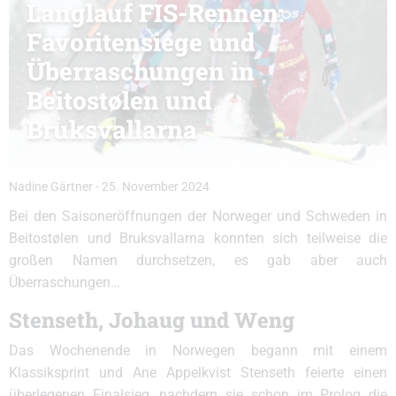
Langlauf FIS-Rennen:
Favoritensiege und
Überraschungen in
Beitostølen und
Bruksvallarna
Nadine Gärtner
-
25. November 2024
Bei den Saisoneröffnungen der Norweger und Schweden in
Beitostølen und Bruksvallarna konnten sich teilweise die
großen Namen durchsetzen, es gab aber auch
Überraschungen…
Stenseth, Johaug und Weng
Das Wochenende in Norwegen begann mit einem
Klassiksprint und Ane Appelkvist Stenseth feierte einen
überlegenen Finalsieg, nachdem sie schon im Prolog die