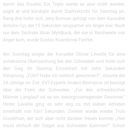
damit das Double. Ein Triple werde es aber nicht werden,
sagte er und kündigte damit Startverzicht für Sonntag an.
Rang drei holte sich Jens Burman gefolgt von dem Kanadier
Antoine Cyr, der 15 Sekunden langsamer als Anger war. Noch
vor dem Sechsen Alvar Myhlback, der nie in Reichweite von
Anger kam, wurde Gustav Kvarnbrink Fünfter.
Am Sonntag sorgte der Kanadier Olivier Léveillé für eine
unliebsame Überraschung bei den Schweden und holte sich
den Sieg im Skating Einzelstart mit zehn Sekunden
Vorsprung. „Echt? Habe ich wirklich gewonnen?“, staunte der
24-Jährige im Ziel. SVT-Experte Anders Blomqvist ist besorgt
über die Form der Schweden. „Für den schwedischen
Männer Langlauf ist es ein besorgniserregender Gewinner.“
Hinter Leveille ging es sehr eng zu mit sieben Athleten
innerhalb von fünf Sekunden. Zweiter wurde wieder Truls
Gisselman, der sich aber nicht darüber freuen konnte: „Hier
muss einfach der Sieger aus Schweden kommen!“ Schon