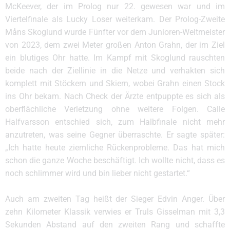
McKeever, der im Prolog nur 22. gewesen war und im
Viertelfinale als Lucky Loser weiterkam. Der Prolog-Zweite
Måns Skoglund wurde Fünfter vor dem Junioren-Weltmeister
von 2023, dem zwei Meter großen Anton Grahn, der im Ziel
ein blutiges Ohr hatte. Im Kampf mit Skoglund rauschten
beide nach der Ziellinie in die Netze und verhakten sich
komplett mit Stöckern und Skiern, wobei Grahn einen Stock
ins Ohr bekam. Nach Check der Ärzte entpuppte es sich als
oberflächliche Verletzung ohne weitere Folgen. Calle
Halfvarsson entschied sich, zum Halbfinale nicht mehr
anzutreten, was seine Gegner überraschte. Er sagte später:
„Ich hatte heute ziemliche Rückenprobleme. Das hat mich
schon die ganze Woche beschäftigt. Ich wollte nicht, dass es
noch schlimmer wird und bin lieber nicht gestartet.“
Auch am zweiten Tag heißt der Sieger Edvin Anger. Über
zehn Kilometer Klassik verwies er Truls Gisselman mit 3,3
Sekunden Abstand auf den zweiten Rang und schaffte