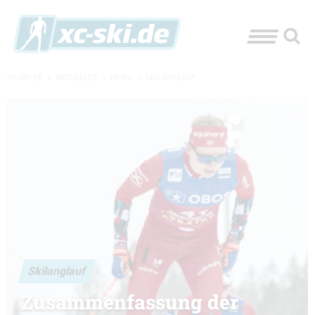
XC-SKI.DE
»
AKTUELLES
»
NEWS
»
SKILANGLAUF
Skilanglauf
Zusammenfassung der