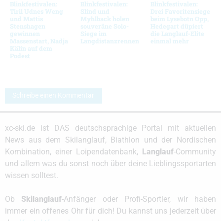
Blinkfestivalen:
Blinkfestivalen:
Blinkfestivalen:
Tiril Udnes Weng
Slind und
Drei Favoritensiege
und Mattis
Myhlback holen
beim Lysebotn Opp,
Stenshagen
souveräne Solo-
Hedegart düpiert
gewinnen
Siege im
die Langlauf-Elite
Massenstart, Nadja
Langdistanzrennen
einmal mehr
Kälin auf dem
Podest
Schreibe einen Kommentar
xc-ski.de ist DAS deutschsprachige Portal mit aktuellen
News aus dem Skilanglauf, Biathlon und der Nordischen
Kombination, einer Loipendatenbank,
Langlauf
-Community
und allem was du sonst noch über deine Lieblingssportarten
wissen solltest.
Ob
Skilanglauf
-Anfänger oder Profi-Sportler, wir haben
immer ein offenes Ohr für dich! Du kannst uns jederzeit über