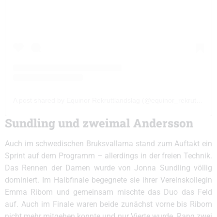
A post shared by Equinor Rekruttlandslag (@equinor_rekruttlandslag)
Sundling und zweimal Andersson
Auch im schwedischen Bruksvallarna stand zum Auftakt ein
Sprint auf dem Programm – allerdings in der freien Technik.
Das Rennen der Damen wurde von Jonna Sundling völlig
dominiert. Im Halbfinale begegnete sie ihrer Vereinskollegin
Emma Ribom und gemeinsam mischte das Duo das Feld
auf. Auch im Finale waren beide zunächst vorne bis Ribom
nicht mehr mitgehen konnte und nur Vierte wurde. Rang zwei