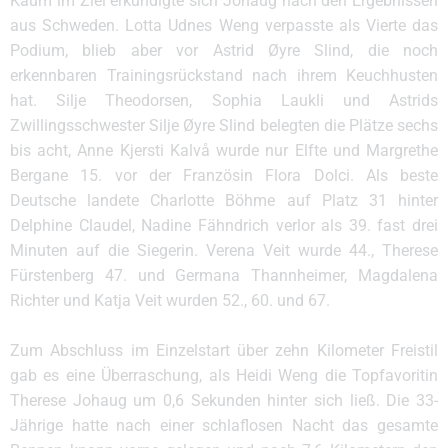
Kaum im Ziel erkundigte sich Johaug nach den Ergebnissen
aus Schweden. Lotta Udnes Weng verpasste als Vierte das
Podium, blieb aber vor Astrid Øyre Slind, die noch
erkennbaren Trainingsrückstand nach ihrem Keuchhusten
hat. Silje Theodorsen, Sophia Laukli und Astrids
Zwillingsschwester Silje Øyre Slind belegten die Plätze sechs
bis acht, Anne Kjersti Kalvå wurde nur Elfte und Margrethe
Bergane 15. vor der Französin Flora Dolci. Als beste
Deutsche landete Charlotte Böhme auf Platz 31 hinter
Delphine Claudel, Nadine Fähndrich verlor als 39. fast drei
Minuten auf die Siegerin. Verena Veit wurde 44., Therese
Fürstenberg 47. und Germana Thannheimer, Magdalena
Richter und Katja Veit wurden 52., 60. und 67.
Zum Abschluss im Einzelstart über zehn Kilometer Freistil
gab es eine Überraschung, als Heidi Weng die Topfavoritin
Therese Johaug um 0,6 Sekunden hinter sich ließ. Die 33-
Jährige hatte nach einer schlaflosen Nacht das gesamte