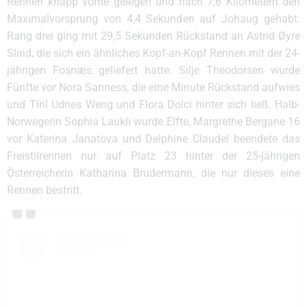
Rennen knapp vorne gelegen und nach 7,6 Kilometern den
Maximalvorsprung von 4,4 Sekunden auf Johaug gehabt.
Rang drei ging mit 29,5 Sekunden Rückstand an Astrid Øyre
Slind, die sich ein ähnliches Kopf-an-Kopf Rennen mit der 24-
jährigen Fosnæs geliefert hatte. Silje Theodorsen wurde
Fünfte vor Nora Sanness, die eine Minute Rückstand aufwies
und Tiril Udnes Weng und Flora Dolci hinter sich ließ. Halb-
Norwegerin Sophia Laukli wurde Elfte, Margrethe Bergane 16
vor Katerina Janatova und Delphine Claudel beendete das
Freistilrennen nur auf Platz 23 hinter der 25-jährigen
Österreicherin Katharina Brudermann, die nur dieses eine
Rennen bestritt.