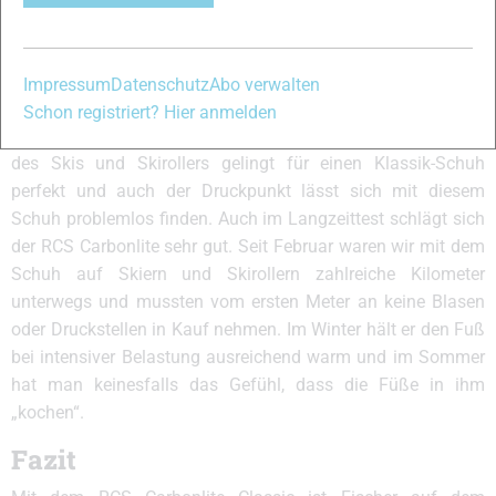
übermäßigem Druck auf die Zehengelenke. Lediglich
zwischen Sohle und Fußunterseite baut sich ein leichtes
Druckgefühl auf, das aber von Rennläufern (und nur für
Impressum
Datenschutz
Abo verwalten
diese ist der RCS Carbonlite bestimmt) für die direktere
Schon registriert? Hier anmelden
Kraftübertragung gern in Kauf genommen wird. Die Führung
des Skis und Skirollers gelingt für einen Klassik-Schuh
perfekt und auch der Druckpunkt lässt sich mit diesem
Schuh problemlos finden. Auch im Langzeittest schlägt sich
der RCS Carbonlite sehr gut. Seit Februar waren wir mit dem
Schuh auf Skiern und Skirollern zahlreiche Kilometer
unterwegs und mussten vom ersten Meter an keine Blasen
oder Druckstellen in Kauf nehmen. Im Winter hält er den Fuß
bei intensiver Belastung ausreichend warm und im Sommer
hat man keinesfalls das Gefühl, dass die Füße in ihm
„kochen“.
Fazit