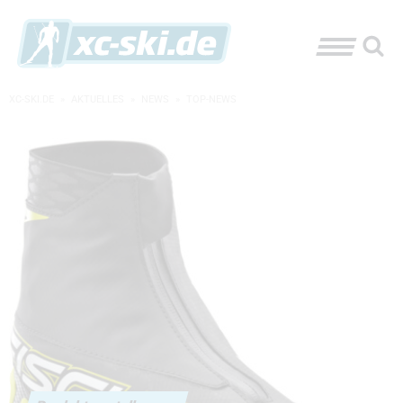
XC-SKI.DE
»
AKTUELLES
»
NEWS
»
TOP-NEWS