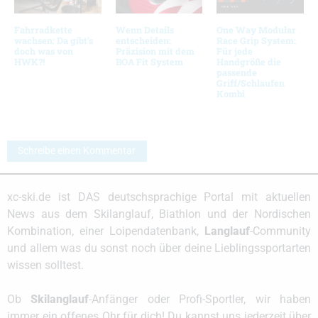
Fahrradkette
Wenn Details
One Way Modular
wachsen: Da gibt’s
entscheiden:
Race Grip System:
doch was von
Präzision mit dem
Für jede
HWK?!
BOA Fit System
Handgröße die
passende
Griff/Schlaufen
Kombi
Schreibe einen Kommentar
xc-ski.de ist DAS deutschsprachige Portal mit aktuellen
News aus dem Skilanglauf, Biathlon und der Nordischen
Kombination, einer Loipendatenbank,
Langlauf
-Community
und allem was du sonst noch über deine Lieblingssportarten
wissen solltest.
Ob
Skilanglauf
-Anfänger oder Profi-Sportler, wir haben
immer ein offenes Ohr für dich! Du kannst uns jederzeit über