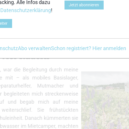
nwechsel wurde im Laufe der Zeit erforderlich, weil sich
cking. Alle Infos dazu
Jetzt abonnieren
lich abnutzten. Aber: Das Material hat standge
r
Datenschutzerklärung
!
e Achsbrüche, kein Totalausfall. Und selbst optisch ma
eiter
chtig gute Figur. Nicht nur das Produkt, auch der Ser
l, hilfsbereit und unkompliziert. Genau das, was man 
nschutz
Abo verwalten
Schon registriert? Hier anmelden
 vier Rädern
, war die Begleitung durch meine
 mit – als mobiles Basislager,
eparaturhelfer, Mutmacher und
r begleiteten mich streckenweise
auf und begab mich auf meine
iterschlief. Sie frühstückten
chuleinheit. Danach kümmerten sie
 Abwasser im Mietcamper, machten