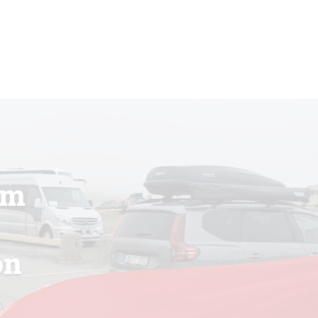
om
on
t