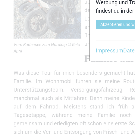
überrascht. Ein Reife
Werbung und Tra
den Abrieb allmäh
findest du in de
Lagerprobleme, kein
Akzeptieren und w
am Ende noch eine ri
überzeugend – schnel
unterwegs wünscht.
Vom Bodensee zum Nordkap © Reto
Impressum
Date
April
Familie auf
Was diese Tour für mich besonders gemacht hat
Familie. Im Wohnmobil fuhren sie meine Route
Unterstützungsteam, Versorgungsfahrzeug, R
manchmal auch als Mitfahrer. Denn meine Kinde
auf dem Fahrrad. Meistens stand ich früh 
Tagesetappe, während meine Familie noch we
gemeinsam und erledigten oft schon eine erste S
sich um die Ver- und Entsorgung von Frisch- und