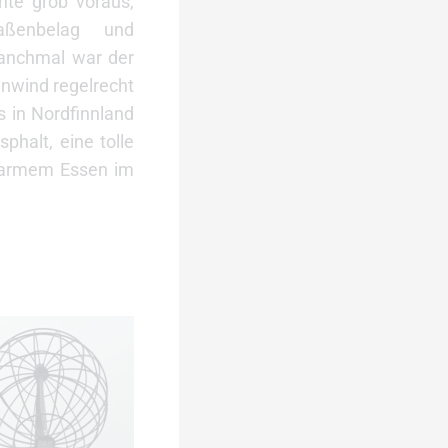
nte grob voraus,
aßenbelag und
manchmal war der
nwind regelrecht
s in Nordfinnland
phalt, eine tolle
 warmem Essen im