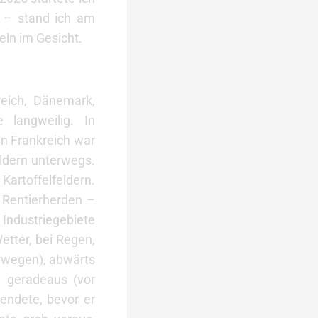
 – stand ich am
eln im Gesicht.
reich, Dänemark,
langweilig. In
n Frankreich war
eldern unterwegs.
Kartoffelfeldern.
 Rentierherden –
 Industriegebiete
tter, bei Regen,
orwegen), abwärts
n geradeaus (vor
endete, bevor er