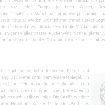
te ich zwischen 50 und 100 Kilometer zurück. Ich pla
eils vor jeder Etappe je nach Wetter, Str
hkeit flexibel an. Manchmal lief es wie geschmiert, 
ders in Mittelschweden, wo mich manchmal starker Gege
der die Moral etwas drückte – oder die Mücken, die un
, an denen alles passte: Rückenwind, Sonne, glatter As
– und am Ende ein kühles Cola und meine Familie mit
ge Hochebenen, schroffe Küsten, Fjorde. Und
 lang, 212 Meter unter dem Meeresspiegel. Ein
 kalt und leicht beängstigend – aber als ich am
h: Jetzt ist es nicht mehr weit. Die letzten 30
 galt es noch zu überwinden. Die Straße windete
g in Nebel und Wolken hüllte. Der Wind blies