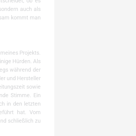
tscheidet, ob es
 sondern auch als
meinsam kommt man
 meines Projekts.
inige Hürden. Als
wegs während der
er und Hersteller
eitungszeit sowie
ende Stimme. Ein
h in den letzten
eführt hat. Vom
d schließlich zu