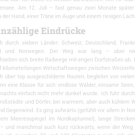
ensee. Am 12. Juli – fast genau zwei Monate später
 der Hand, einer Träne im Auge und einem riesigen Läch
 unzählige Eindrücke
h durch sieben Länder: Schweiz, Deutschland, Frank
nd und Norwegen. Der Weg war lang – aber nie 
selten sich breite Radwege mit engen Dorfstraßen ab. I
 auf kilometerlangen Wirtschaftswegen zwischen Weizenf
h über top ausgeschilderte Routen, begleitet von vielen 
nn eine Klasse für sich: endlose Wälder, einsame Seen,
nachts einfach nicht mehr dunkel wurde. Ich fuhr durch
Großstädte und Dörfer, bei warmem, aber auch kühlem We
und Gegenwind. Es ging aufwärts (gefühlt vor allem in N
dem Meeresspiegel im Nordkaptunnel), lange Strecke
 – und manchmal auch kurz rückwärts, wenn der Weg 