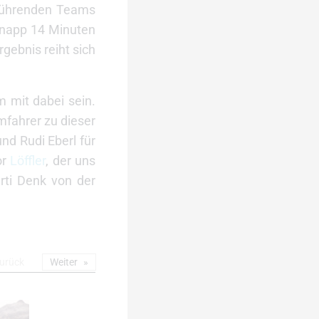
 führenden Teams
 knapp 14 Minuten
gebnis reiht sich
 mit dabei sein.
mfahrer zu dieser
nd Rudi Eberl für
or
Löffler
, der uns
rti Denk von der
urück
Weiter