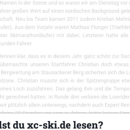
n Namen in der Szene und so waren wir am Dienstag vor
ahrer großen Wert auf einen nordischen Background gele
nnschaft. Neu ins Team kamen 2011 zudem Kristian Mehr
ufer). Aus dem Vorjahr waren Mathias Flunger (Triathle
er Skimarathonläufer) mit dabei. Letzterer hatte alle
Stunden Fahrer.
m Rennen klar, dass es in diesem Jahr ganz schön zur S
berraschte unseren Startfahrer Christian doch etwas.
 Bergwertung am Stausackerer Berg sicherten sich die 
elzone. Christian musste sich in der Spitzengruppe etw
kleines Loch zuzufahren. Das gelang ihm und die Tempoh
t gerechnet hatten. In Runde drei verloren die Lowride
wir plötzlich allein unterwegs, nachdem auch Expert Reng
lleine 22 Stunden von vorn zu fahren, hätte keinen Si
st du xc-ski.de lesen?
ieder aufkommen zu lassen. So waren wir dann ziemlic
umindest bis zu einem folgenschweren Ereignis in Rund