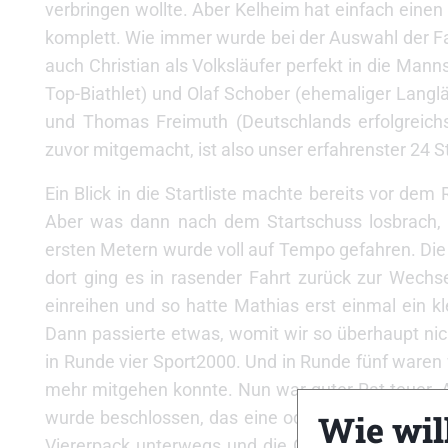
verbringen wollte. Aber Kelheim hat einfach eine
komplett. Wie immer wurde bei der Auswahl der F
auch Christian als Volksläufer perfekt in die Ma
Top-Biathlet) und Olaf Schober (ehemaliger Langlä
und Thomas Freimuth (Deutschlands erfolgreichst
zuvor mitgemacht, ist also unser erfahrenster 24 
Ein Blick in die Startliste machte bereits vor de
Aber was dann nach dem Startschuss losbrach, ü
ersten Metern wurde voll auf Tempo gefahren. Die
dort ging es in rasender Fahrt zurück zur Wechs
einreihen und so hatte Mathias erst einmal ein 
Dann passierte etwas, womit wir so überhaupt nich
in Runde vier Sport2000. Und in Runde fünf waren 
mehr mitgehen konnte. Nun war guter Rat teuer. A
Wie will
wurde beschlossen, das eine oder andere Team w
Viererpack unterwegs und die Gruppe lief gut, z