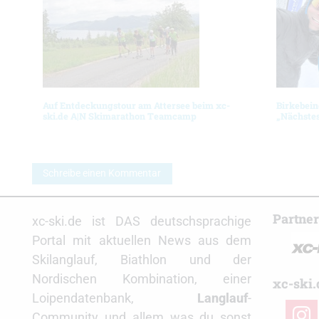
Auf Entdeckungstour am Attersee beim xc-
Birkebein
ski.de A|N Skimarathon Teamcamp
„Nächstes
Schreibe einen Kommentar
Partne
xc-ski.de ist DAS deutschsprachige
Portal mit aktuellen News aus dem
Skilanglauf, Biathlon und der
Nordischen Kombination, einer
xc-ski.
Loipendatenbank,
Langlauf
-
insta
Community und allem was du sonst