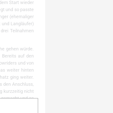
 dem Start wieder
gt und so passte
inger (ehemaliger
t und Langläufer)
 drei Teilnahmen
ache gehen würde.
 Bereits auf den
Lowriders und von
as weiter hinten
atz ging weiter.
rs den Anschluss,
 kurzzeitig nicht
nn gemacht und so
h bald wieder im
e 15. Bei Thomas