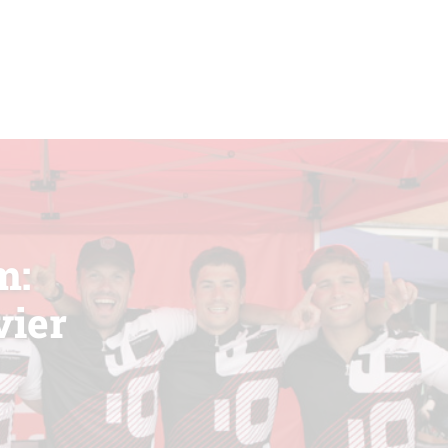
m:
vier