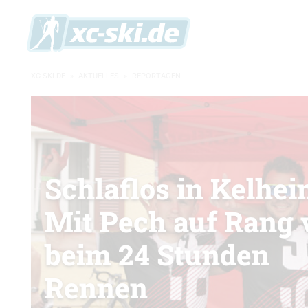
XC-SKI.DE
»
AKTUELLES
»
REPORTAGEN
Schlaflos in Kelhei
Mit Pech auf Rang 
beim 24 Stunden
Rennen