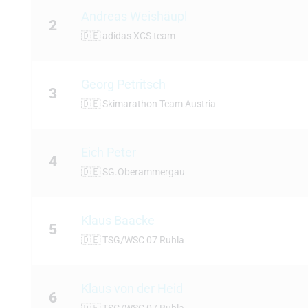
Andreas Weishäupl
2
🇩🇪
adidas XCS team
Georg Petritsch
3
🇩🇪
Skimarathon Team Austria
Eich Peter
4
🇩🇪
SG.Oberammergau
Klaus Baacke
5
🇩🇪
TSG/WSC 07 Ruhla
Klaus von der Heid
6