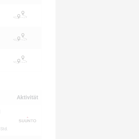
Aktivität
1
 Std.