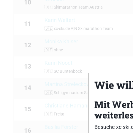
10
🇩🇪
Skimarathon Team Austria
Karin Weltert
11
🇩🇪
xc-ski.de A|N Skimarathon Team
Monika Kaiser
12
🇩🇪
ohne
Karin Noodt
13
🇩🇪
SC Buntenbock
Wie will
Martina Streleckova
14
🇩🇪
Schigymnasium Saalfelden
Mit Wer
Christiane Hamann
15
weiterle
🇩🇪
Freital
Besuche xc-ski.
Basilia Förster
16