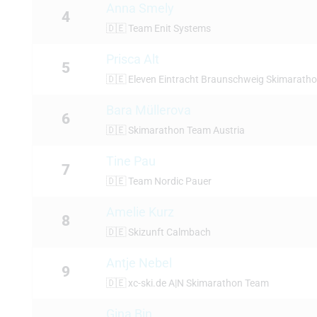
Anna Smely
4
🇩🇪
Team Enit Systems
Prisca Alt
5
🇩🇪
Eleven Eintracht Braunschweig Skimarath
Bara Müllerova
6
🇩🇪
Skimarathon Team Austria
Tine Pau
7
🇩🇪
Team Nordic Pauer
Amelie Kurz
8
🇩🇪
Skizunft Calmbach
Antje Nebel
9
🇩🇪
xc-ski.de A|N Skimarathon Team
Gina Bin