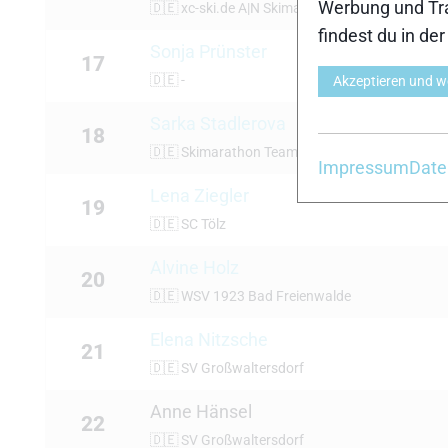
Werbung und Tra
🇩🇪
xc-ski.de A|N Skimarathon Team
findest du in de
Sonja Prünster
17
🇩🇪
-
Akzeptieren und w
Sarka Stadlerova
18
🇩🇪
Skimarathon Team Austria
Impressum
Date
Lena Ziegler
19
🇩🇪
SC Tölz
Alvine Holz
20
🇩🇪
WSV 1923 Bad Freienwalde
Elena Nitzsche
21
🇩🇪
SV Großwaltersdorf
Anne Hänsel
22
🇩🇪
SV Großwaltersdorf