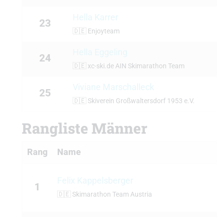
Hella Karrer
23
🇩🇪
Enjoyteam
Hella Eggeling
24
🇩🇪
xc-ski.de AIN Skimarathon Team
Viviane Marschalleck
25
🇩🇪
Skiverein Großwaltersdorf 1953 e.V.
Rangliste Männer
Rang
Name
Felix Kappelsberger
1
🇩🇪
Skimarathon Team Austria