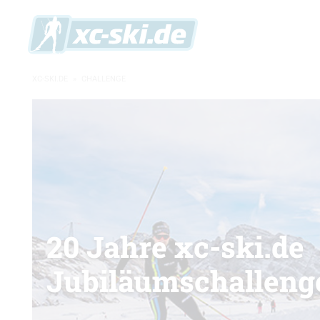
XC-SKI.DE
»
CHALLENGE
20 Jahre xc-ski.de
Jubiläumschalleng