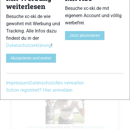
weiterlesen
Besuche xc-ski.de mit
Hallo Thomas! Das Rennen Maloja – Zernez
eigenem Account und völlig
Besuche xc-ski.de wie
ist ein reines Skatingrennen. Aber wenn man
werbefrei.
gewohnt mit Werbung und
es ganz genau nimmt, auch nicht………, denn
Tracking. Alle Infos dazu
der Ortsdurchlauf von La Punt ist nicht mit
Jetzt abonnieren
findest du in der
Schnee bedeckt 😉 Gruss Esko
Datenschutzerklärung
!
Akzeptieren und weiter
Teilen
Impressum
Datenschutz
Abo verwalten
Schon registriert? Hier anmelden
Esko Kranz
antwortete zum Thema
Empfehlung