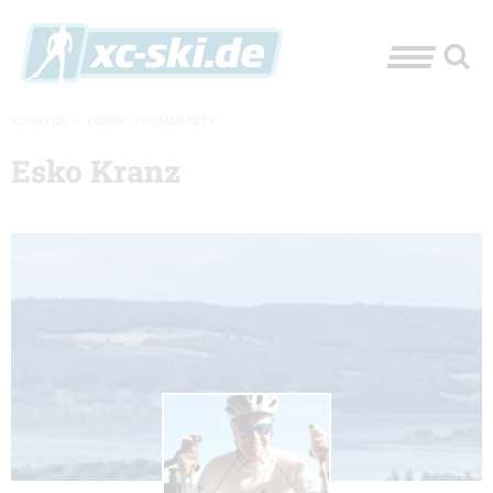
XC-SKI.DE
»
FOREN
»
COMMUNITY
Esko Kranz