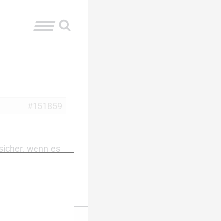
#151859
sicher, wenn es