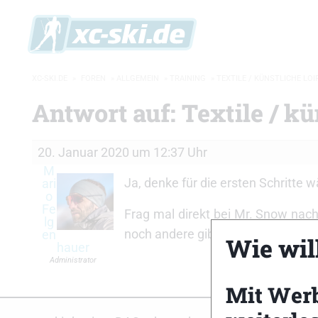
XC-SKI.DE
»
FOREN
»
ALLGEMEIN
»
TRAINING
»
TEXTILE / KÜNSTLICHE LOI
Antwort auf: Textile / k
20. Januar 2020 um 12:37 Uhr
M
Ja, denke für die ersten Schritte w
ari
o
Fe
Frag mal direkt bei Mr. Snow nach
lg
noch andere gibt.
en
Wie will
hauer
Administrator
Mit Wer