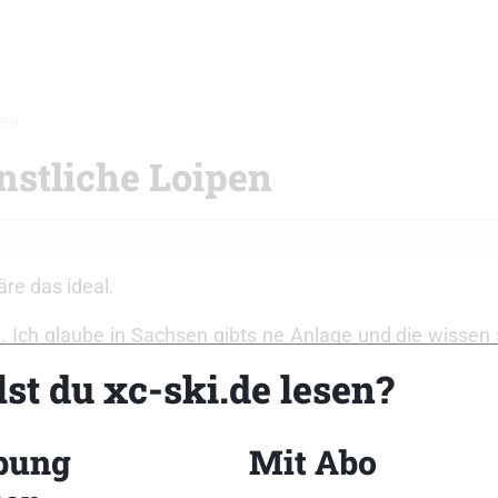
PEN
ünstliche Loipen
äre das ideal.
. Ich glaube in Sachsen gibts ne Anlage und die wissen 
st du xc-ski.de lesen?
bung
Mit Abo