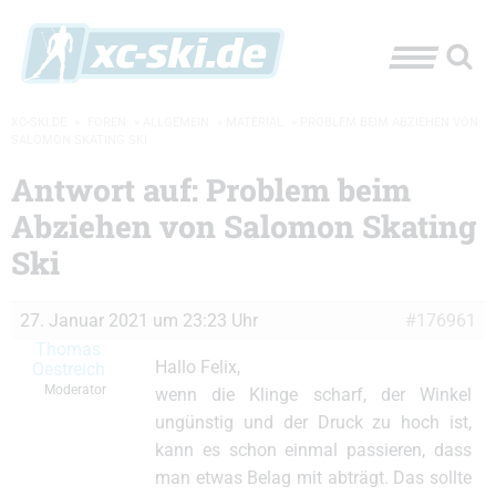
XC-SKI.DE
»
FOREN
»
ALLGEMEIN
»
MATERIAL
»
PROBLEM BEIM ABZIEHEN VON
SALOMON SKATING SKI
Antwort auf: Problem beim
Abziehen von Salomon Skating
Ski
27. Januar 2021 um 23:23 Uhr
#176961
Thomas
Hallo Felix,
Oestreich
Moderator
wenn die Klinge scharf, der Winkel
ungünstig und der Druck zu hoch ist,
kann es schon einmal passieren, dass
man etwas Belag mit abträgt. Das sollte