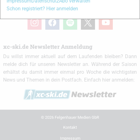
Impressum
Datenschutz
Abo verwalten
xc-ski.de in Social Media
Schon registriert? Hier anmelden
instagram
facebook
spotify
x
youtube
xc-ski.de Newsletter Anmeldung
Du willst immer aktuell auf dem Laufenden bleiben? Dann
melde dich für unseren Newsletter an. Während der Saison
erhältst du damit immer einmal pro Woche die wichtigsten
News und Themen in dein Postfach. Einfach hier anmelden:
© 2026 Felgenhauer Medien GbR
Kontakt
Impressum