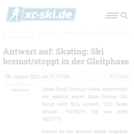
XC-SKI.DE
»
FOREN
»
ALLGEMEIN
»
TRAINING
»
SKATING: SKI BREMST/STOPPT
IN DER GLEITPHASE
Antwort auf: Skating: Ski
bremst/stoppt in der Gleitphase
28. Januar 2021 um 11:17 Uhr
#177006
Max Steiner
Vielen Dank Thomas! Deine Antwort hilft
Teilnehmer
mir wirklich weiter! Mein Fischer SKi
heisst nicht RCS, sondern “CRS Skate
Aircore”. 192/N251 (für was steht
“N251”?)
Kannst du mir anhand dieser Angaben