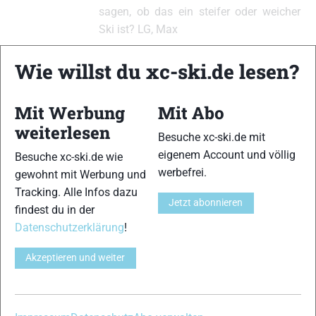
sagen, ob das ein steifer oder weicher
Ski ist? LG, Max
Wie willst du xc-ski.de lesen?
xc-ski.de ist DAS deutschsprachige Portal mit aktuellen
Mit Werbung
Mit Abo
News aus dem Skilanglauf, Biathlon und der Nordischen
Kombination, einer Loipendatenbank,
Langlauf
-Community
weiterlesen
Besuche xc-ski.de mit
und allem was du sonst noch über deine Lieblingssportarten
eigenem Account und völlig
Besuche xc-ski.de wie
wissen solltest.
werbefrei.
gewohnt mit Werbung und
Tracking. Alle Infos dazu
Ob
Skilanglauf
-Anfänger oder Profi-Sportler, wir haben
Jetzt abonnieren
findest du in der
immer ein offenes Ohr für dich! Du kannst uns jederzeit über
das
Kontaktformular
erreichen.
Datenschutzerklärung
!
Akzeptieren und weiter
Partner