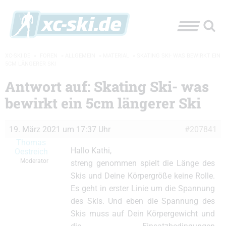
XC-SKI.DE
»
FOREN
»
ALLGEMEIN
»
MATERIAL
»
SKATING SKI- WAS BEWIRKT EIN
5CM LÄNGERER SKI
Antwort auf: Skating Ski- was
bewirkt ein 5cm längerer Ski
19. März 2021 um 17:37 Uhr
#207841
Thomas
Hallo Kathi,
Oestreich
Moderator
streng genommen spielt die Länge des
Skis und Deine Körpergröße keine Rolle.
Es geht in erster Linie um die Spannung
des Skis. Und eben die Spannung des
Skis muss auf Dein Körpergewicht und