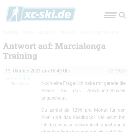
XC-SKI.DE
»
FOREN
»
ALLGEMEIN
»
TRAINING
»
MARCIALONGA TRAINING
Antwort auf: Marcialonga
Training
13. Oktober 2021 um 16:49 Uhr
#213627
Armin Scholl
Noch eine Frage: Ich habe mir gerade die
Teilnehmer
Preise für das Ausdauernetzwerk
angeschaut.
Du zahlst da 129€ pro Monat für den
Plan und das Feedback? Vielleicht bin
ich da etwas zu schwäbisch angehaucht