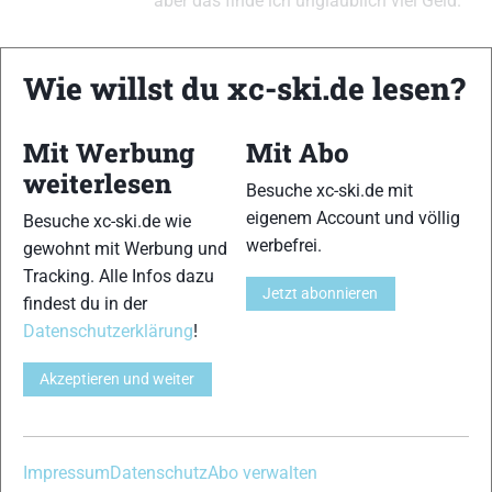
aber das finde ich unglaublich viel Geld.
Wie willst du xc-ski.de lesen?
xc-ski.de ist DAS deutschsprachige Portal mit aktuellen
News aus dem Skilanglauf, Biathlon und der Nordischen
Mit Werbung
Mit Abo
Kombination, einer Loipendatenbank,
Langlauf
-Community
und allem was du sonst noch über deine Lieblingssportarten
weiterlesen
Besuche xc-ski.de mit
wissen solltest.
eigenem Account und völlig
Besuche xc-ski.de wie
werbefrei.
gewohnt mit Werbung und
Ob
Skilanglauf
-Anfänger oder Profi-Sportler, wir haben
Tracking. Alle Infos dazu
immer ein offenes Ohr für dich! Du kannst uns jederzeit über
Jetzt abonnieren
findest du in der
das
Kontaktformular
erreichen.
Datenschutzerklärung
!
Partner
Akzeptieren und weiter
Impressum
Datenschutz
Abo verwalten
xc-ski.de in Social Media