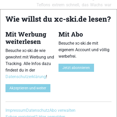
Teflons extrem schnell, das Wachs war
jedoch gleich schnell wieder
Wie willst du xc-ski.de lesen?
abgelaufen(ca 5km)…. ?
Ich bin der Überzeugung, daß wir für
Mit Werbung
Mit Abo
Neuerungen im Wachsbereich offen sein
weiterlesen
müssen! Denn auch die Einführung der
Besuche xc-ski.de mit
Cera Nova Serie von Swix in den 80ern
eigenem Account und völlig
Besuche xc-ski.de wie
war eine Revolution, und wer weiß?
werbefrei.
gewohnt mit Werbung und
Vielleicht gelingt es einem Hersteller eine
Tracking. Alle Infos dazu
erneute Revolution aus dem Ärmel zu
Jetzt abonnieren
findest du in der
zaubern!
Datenschutzerklärung
!
Seien wir gespannt, was uns die Zukunft
Akzeptieren und weiter
bringen mag!
Lg aus Südtirol
Impressum
Datenschutz
Abo verwalten
Hanspeter
Schon registriert? Hier anmelden