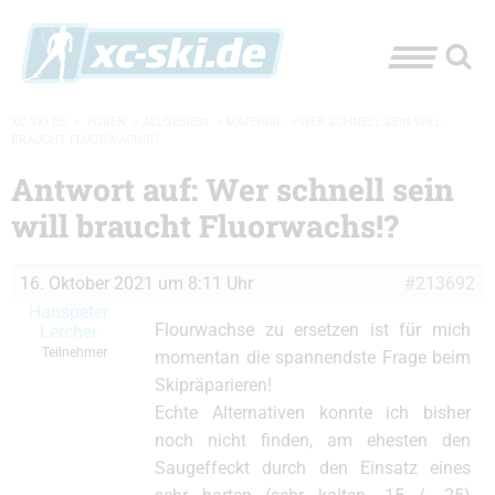
XC-SKI.DE
»
FOREN
»
ALLGEMEIN
»
MATERIAL
»
WER SCHNELL SEIN WILL
BRAUCHT FLUORWACHS!?
Antwort auf: Wer schnell sein
will braucht Fluorwachs!?
16. Oktober 2021 um 8:11 Uhr
#213692
Hanspeter
Flourwachse zu ersetzen ist für mich
Lercher
Teilnehmer
momentan die spannendste Frage beim
Skipräparieren!
Echte Alternativen konnte ich bisher
noch nicht finden, am ehesten den
Saugeffeckt durch den Einsatz eines