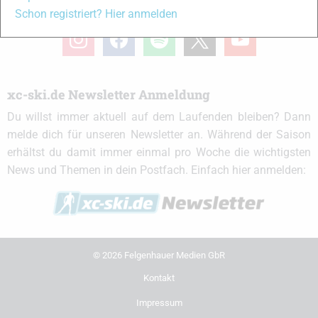
xc-ski.de in Social Media
Schon registriert? Hier anmelden
instagram
facebook
spotify
x
youtube
xc-ski.de Newsletter Anmeldung
Du willst immer aktuell auf dem Laufenden bleiben? Dann
melde dich für unseren Newsletter an. Während der Saison
erhältst du damit immer einmal pro Woche die wichtigsten
News und Themen in dein Postfach. Einfach hier anmelden:
© 2026 Felgenhauer Medien GbR
Kontakt
Impressum