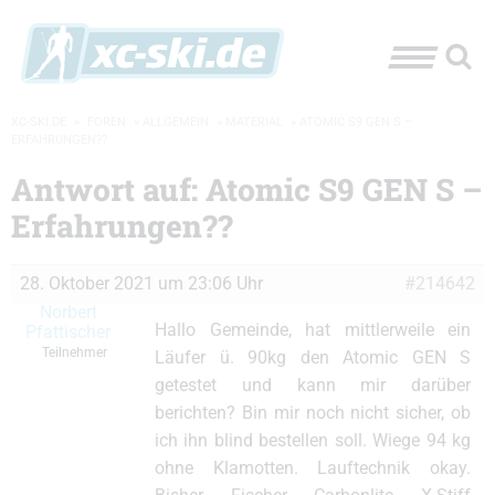
XC-SKI.DE
»
FOREN
»
ALLGEMEIN
»
MATERIAL
»
ATOMIC S9 GEN S –
ERFAHRUNGEN??
Antwort auf: Atomic S9 GEN S –
Erfahrungen??
28. Oktober 2021 um 23:06 Uhr
#214642
Norbert
Hallo Gemeinde, hat mittlerweile ein
Pfattischer
Teilnehmer
Läufer ü. 90kg den Atomic GEN S
getestet und kann mir darüber
berichten? Bin mir noch nicht sicher, ob
ich ihn blind bestellen soll. Wiege 94 kg
ohne Klamotten. Lauftechnik okay.