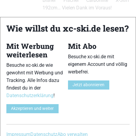
Bisher Fischer Carbonlite X-Stiff
192cm… Vielen Dank im Voraus!
Wie willst du xc-ski.de lesen?
xc-ski.de ist DAS deutschsprachige Portal mit aktuellen
News aus dem Skilanglauf, Biathlon und der Nordischen
Mit Werbung
Mit Abo
Kombination, einer Loipendatenbank,
Langlauf
-Community
weiterlesen
und allem was du sonst noch über deine Lieblingssportarten
Besuche xc-ski.de mit
wissen solltest.
eigenem Account und völlig
Besuche xc-ski.de wie
werbefrei.
gewohnt mit Werbung und
Ob
Skilanglauf
-Anfänger oder Profi-Sportler, wir haben
Tracking. Alle Infos dazu
Jetzt abonnieren
immer ein offenes Ohr für dich! Du kannst uns jederzeit über
findest du in der
das
Kontaktformular
erreichen.
Datenschutzerklärung
!
Akzeptieren und weiter
Partner
Impressum
Datenschutz
Abo verwalten