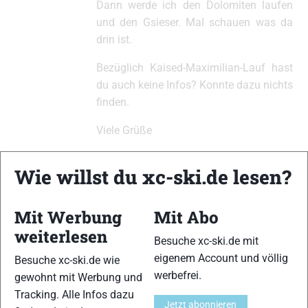
Dann werde ich den Dolomiten laufen
und den Gsieser. Mal schauen was da
drin ist.
Bezüglich Kaised-Maximilian-Lauf hast
du auch keine Infos? Konnte dazu nichts
finden.
Viele Grüße
Simon
Wie willst du xc-ski.de lesen?
Mit Werbung
Mit Abo
weiterlesen
Besuche xc-ski.de mit
eigenem Account und völlig
Besuche xc-ski.de wie
werbefrei.
gewohnt mit Werbung und
Tracking. Alle Infos dazu
xc-ski.de ist DAS deutschsprachige Portal mit aktuellen
Jetzt abonnieren