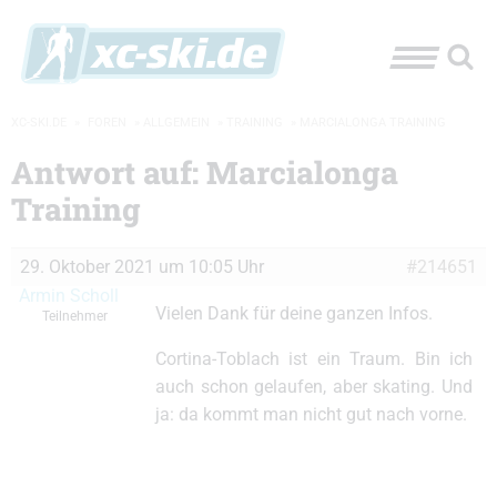
XC-SKI.DE
»
FOREN
»
ALLGEMEIN
»
TRAINING
»
MARCIALONGA TRAINING
Antwort auf: Marcialonga
Training
29. Oktober 2021 um 10:05 Uhr
#214651
Armin Scholl
Vielen Dank für deine ganzen Infos.
Teilnehmer
Cortina-Toblach ist ein Traum. Bin ich
auch schon gelaufen, aber skating. Und
ja: da kommt man nicht gut nach vorne.