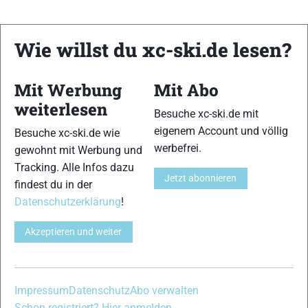
Wie willst du xc-ski.de lesen?
xc-ski.de ist DAS deutschsprachige Portal mit aktuellen
News aus dem Skilanglauf, Biathlon und der Nordischen
Kombination, einer Loipendatenbank,
Langlauf
-Community
Mit Werbung
Mit Abo
und allem was du sonst noch über deine Lieblingssportarten
weiterlesen
Besuche xc-ski.de mit
wissen solltest.
eigenem Account und völlig
Besuche xc-ski.de wie
werbefrei.
Ob
Skilanglauf
-Anfänger oder Profi-Sportler, wir haben
gewohnt mit Werbung und
immer ein offenes Ohr für dich! Du kannst uns jederzeit über
Tracking. Alle Infos dazu
Jetzt abonnieren
das
Kontaktformular
erreichen.
findest du in der
Datenschutzerklärung
!
Partner
Akzeptieren und weiter
xc-ski.de in Social Media
Impressum
Datenschutz
Abo verwalten
Schon registriert? Hier anmelden