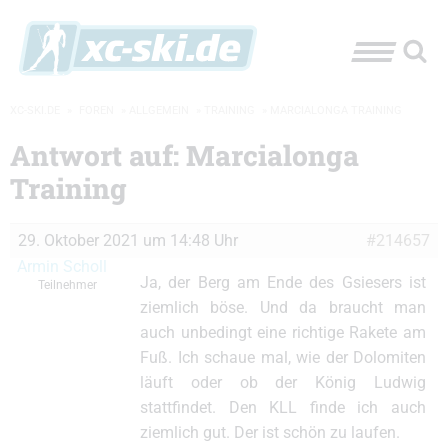
XC-SKI.DE
»
FOREN
»
ALLGEMEIN
»
TRAINING
»
MARCIALONGA TRAINING
Antwort auf: Marcialonga
Training
29. Oktober 2021 um 14:48 Uhr
#214657
Armin Scholl
Ja, der Berg am Ende des Gsiesers ist
Teilnehmer
ziemlich böse. Und da braucht man
auch unbedingt eine richtige Rakete am
Fuß. Ich schaue mal, wie der Dolomiten
läuft oder ob der König Ludwig
stattfindet. Den KLL finde ich auch
ziemlich gut. Der ist schön zu laufen.