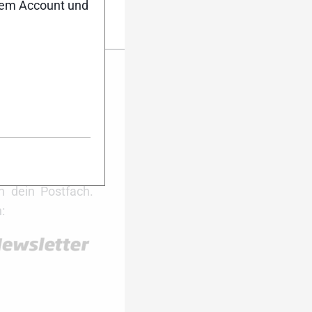
nem Account und
er Anmeldung
ktuell auf dem
Dann melde dich
ter an. Während
 du damit immer
ie wichtigsten
 dein Postfach.
: