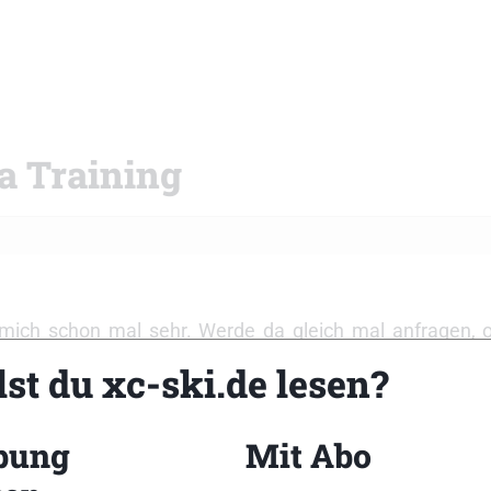
a Training
mich schon mal sehr. Werde da gleich mal anfragen, o
ch auch schon gelaufen, das ist tatsächlich ein absolute
st du xc-ski.de lesen?
save den Dolomiten laufen und dann schauen, ob ich zu
n. Drei wäre wahrscheinlich wünschenswert. Aber mal se
bung
Mit Abo
 ein Highlight.