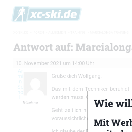
XC-SKI.DE
»
FOREN
»
ALLGEMEIN
»
TRAINING
»
MARCIALONGA TRAINING
Antwort auf: Marcialong
10. November 2021 um 14:00 Uhr
Ar
Grüße dich Wolfgang.
mi
n
Sc
Das mit dem Techniker beruhigt 
ho
werden muss. Cortina Toblach bin i
ll
Wie will
Teilnehmer
Geht zeitlich nicht. Werde also 
voraussichtlichen Startgruppe bi
Mit Wer
Ich glaube der Dolomiten wird auch