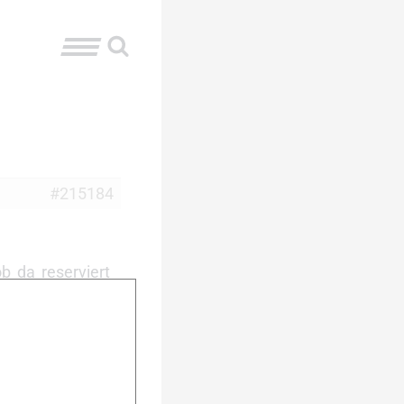
#215184
b da reserviert
r Traum.
frieden mit der
hen…