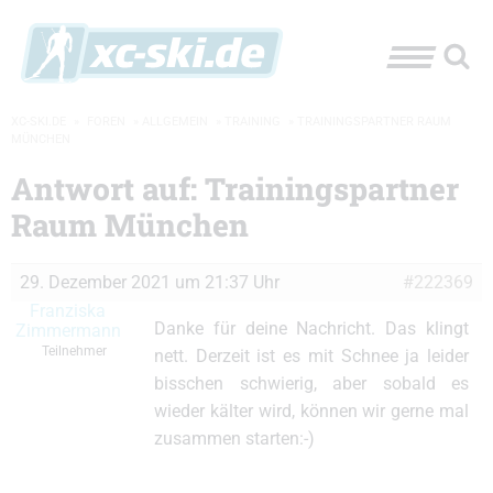
XC-SKI.DE
»
FOREN
»
ALLGEMEIN
»
TRAINING
»
TRAININGSPARTNER RAUM
MÜNCHEN
Antwort auf: Trainingspartner
Raum München
29. Dezember 2021 um 21:37 Uhr
#222369
Franziska
Danke für deine Nachricht. Das klingt
Zimmermann
Teilnehmer
nett. Derzeit ist es mit Schnee ja leider
bisschen schwierig, aber sobald es
wieder kälter wird, können wir gerne mal
zusammen starten:-)