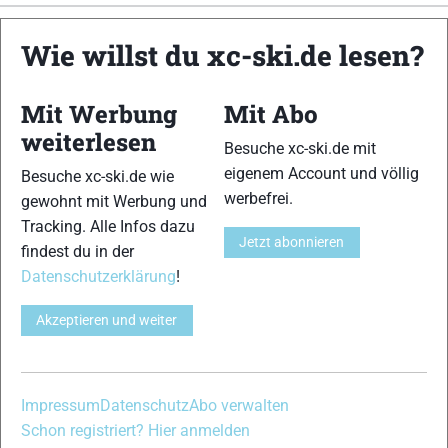
xc-ski.de ist DAS deutschsprachige Portal mit aktuellen
Wie willst du xc-ski.de lesen?
News aus dem Skilanglauf, Biathlon und der Nordischen
Kombination, einer Loipendatenbank,
Langlauf
-Community
Mit Werbung
Mit Abo
und allem was du sonst noch über deine Lieblingssportarten
wissen solltest.
weiterlesen
Besuche xc-ski.de mit
eigenem Account und völlig
Besuche xc-ski.de wie
Ob
Skilanglauf
-Anfänger oder Profi-Sportler, wir haben
werbefrei.
gewohnt mit Werbung und
immer ein offenes Ohr für dich! Du kannst uns jederzeit über
Tracking. Alle Infos dazu
das
Kontaktformular
erreichen.
Jetzt abonnieren
findest du in der
Datenschutzerklärung
!
Partner
Akzeptieren und weiter
xc-ski.de in Social Media
Impressum
Datenschutz
Abo verwalten
instagram
facebook
spotify
x
youtube
Schon registriert? Hier anmelden