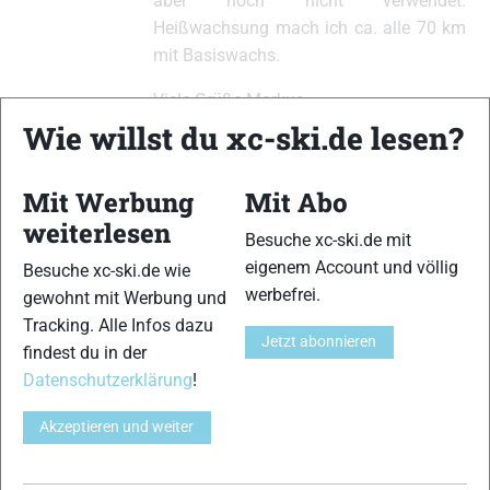
aber noch nicht verwendet.
Heißwachsung mach ich ca. alle 70 km
mit Basiswachs.
Viele Grüße Markus
Wie willst du xc-ski.de lesen?
Mit Werbung
Mit Abo
xc-ski.de ist DAS deutschsprachige Portal mit aktuellen
News aus dem Skilanglauf, Biathlon und der Nordischen
weiterlesen
Besuche xc-ski.de mit
Kombination, einer Loipendatenbank,
Langlauf
-Community
eigenem Account und völlig
Besuche xc-ski.de wie
und allem was du sonst noch über deine Lieblingssportarten
werbefrei.
gewohnt mit Werbung und
wissen solltest.
Tracking. Alle Infos dazu
Jetzt abonnieren
findest du in der
Ob
Skilanglauf
-Anfänger oder Profi-Sportler, wir haben
Datenschutzerklärung
!
immer ein offenes Ohr für dich! Du kannst uns jederzeit über
das
Kontaktformular
erreichen.
Akzeptieren und weiter
Partner