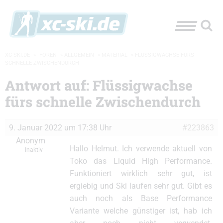
XC-SKI.DE
»
FOREN
»
ALLGEMEIN
»
MATERIAL
»
FLÜSSIGWACHSE FÜRS
SCHNELLE ZWISCHENDURCH
Antwort auf: Flüssigwachse
fürs schnelle Zwischendurch
9. Januar 2022 um 17:38 Uhr
#223863
Anonym
Hallo Helmut. Ich verwende aktuell von
Inaktiv
Toko das Liquid High Performance.
Funktioniert wirklich sehr gut, ist
ergiebig und Ski laufen sehr gut. Gibt es
auch noch als Base Performance
Variante welche günstiger ist, hab ich