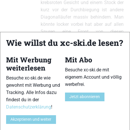
krebsroten Gesicht und einem Stock der
kurz vor der Durchbiegung ist andere
Diagonalläufer massiv behindern. Man
könnte locker vorbei hat aber auf allen
Spuren eine Front von diesen
selbsternannten Weltmeistern.
Wie willst du xc-ski.de lesen?
Mit Werbung
Mit Abo
xc-ski.de ist DAS deutschsprachige Portal mit aktuellen
weiterlesen
Besuche xc-ski.de mit
News aus dem Skilanglauf, Biathlon und der Nordischen
eigenem Account und völlig
Besuche xc-ski.de wie
Kombination, einer Loipendatenbank,
Langlauf
-Community
werbefrei.
gewohnt mit Werbung und
und allem was du sonst noch über deine Lieblingssportarten
wissen solltest.
Tracking. Alle Infos dazu
Jetzt abonnieren
findest du in der
Ob
Skilanglauf
-Anfänger oder Profi-Sportler, wir haben
Datenschutzerklärung
!
immer ein offenes Ohr für dich! Du kannst uns jederzeit über
Akzeptieren und weiter
das
Kontaktformular
erreichen.