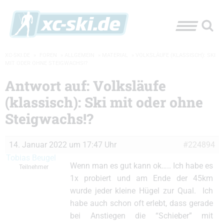
XC-SKI.DE
»
FOREN
»
ALLGEMEIN
»
MATERIAL
»
VOLKSLÄUFE (KLASSISCH): SKI
MIT ODER OHNE STEIGWACHS!?
Antwort auf: Volksläufe
(klassisch): Ski mit oder ohne
Steigwachs!?
14. Januar 2022 um 17:47 Uhr
#224894
Tobias Beugel
Wenn man es gut kann ok….. Ich habe es
Teilnehmer
1x probiert und am Ende der 45km
wurde jeder kleine Hügel zur Qual. Ich
habe auch schon oft erlebt, dass gerade
bei Anstiegen die “Schieber” mit