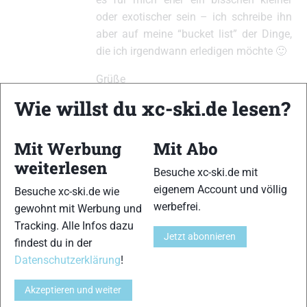
oder exotischer sein – ich schreibe ihn
aber auf meine “bucket list” der Dinge,
die ich irgendwann erledigen möchte 🙂
Grüße
Wie willst du xc-ski.de lesen?
Thomas
Mit Werbung
Mit Abo
weiterlesen
xc-ski.de ist DAS deutschsprachige Portal mit aktuellen
Besuche xc-ski.de mit
News aus dem Skilanglauf, Biathlon und der Nordischen
eigenem Account und völlig
Besuche xc-ski.de wie
Kombination, einer Loipendatenbank,
Langlauf
-Community
werbefrei.
gewohnt mit Werbung und
und allem was du sonst noch über deine Lieblingssportarten
Tracking. Alle Infos dazu
wissen solltest.
Jetzt abonnieren
findest du in der
Datenschutzerklärung
!
Ob
Skilanglauf
-Anfänger oder Profi-Sportler, wir haben
immer ein offenes Ohr für dich! Du kannst uns jederzeit über
Akzeptieren und weiter
das
Kontaktformular
erreichen.