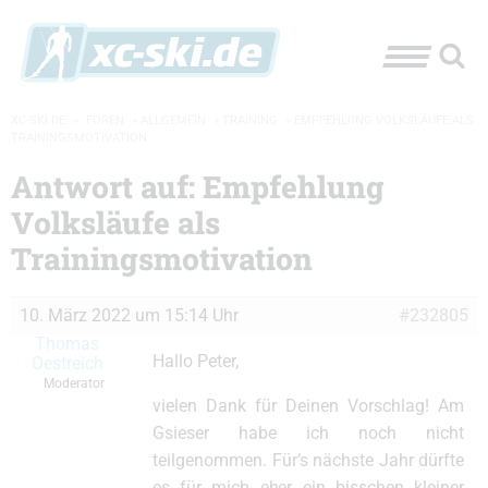
XC-SKI.DE
»
FOREN
»
ALLGEMEIN
»
TRAINING
»
EMPFEHLUNG VOLKSLÄUFE ALS
TRAININGSMOTIVATION
Antwort auf: Empfehlung
Volksläufe als
Trainingsmotivation
10. März 2022 um 15:14 Uhr
#232805
Thomas
Hallo Peter,
Oestreich
Moderator
vielen Dank für Deinen Vorschlag! Am
Gsieser habe ich noch nicht
teilgenommen. Für’s nächste Jahr dürfte
es für mich eher ein bisschen kleiner