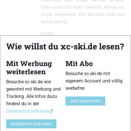
Gibts auch mit mehr Gewicht. Würde ich
sogar empfehlen. Die drei Kilo sind fast
etwas wenig.
Grüße
Wie willst du xc-ski.de lesen?
Mario
Mit Werbung
Mit Abo
weiterlesen
xc-ski.de ist DAS deutschsprachige Portal mit aktuellen
Besuche xc-ski.de mit
News aus dem Skilanglauf, Biathlon und der Nordischen
eigenem Account und völlig
Besuche xc-ski.de wie
Kombination, einer Loipendatenbank,
Langlauf
-Community
werbefrei.
gewohnt mit Werbung und
und allem was du sonst noch über deine Lieblingssportarten
Tracking. Alle Infos dazu
wissen solltest.
Jetzt abonnieren
findest du in der
Datenschutzerklärung
!
Ob
Skilanglauf
-Anfänger oder Profi-Sportler, wir haben
immer ein offenes Ohr für dich! Du kannst uns jederzeit über
Akzeptieren und weiter
das
Kontaktformular
erreichen.