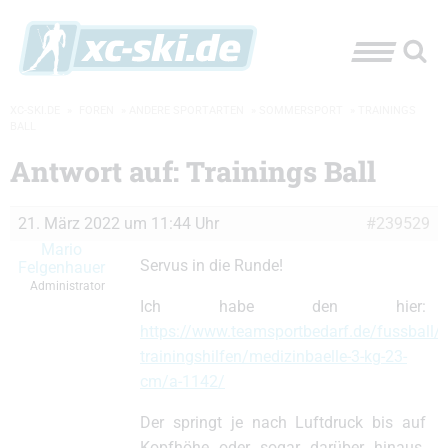
XC-SKI.DE
»
FOREN
»
ANDERE SPORTARTEN
»
SOMMERSPORT
»
TRAININGS
BALL
Antwort auf: Trainings Ball
21. März 2022 um 11:44 Uhr
#239529
Mario
Servus in die Runde!
Felgenhauer
Administrator
Ich habe den hier:
https://www.teamsportbedarf.de/fussball/f
trainingshilfen/medizinbaelle-3-kg-23-
cm/a-1142/
Der springt je nach Luftdruck bis auf
Kopfhöhe oder sogar darüber hinaus.