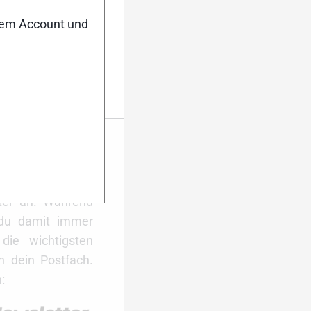
nem Account und
er Anmeldung
ktuell auf dem
Dann melde dich
ter an. Während
 du damit immer
ie wichtigsten
 dein Postfach.
: