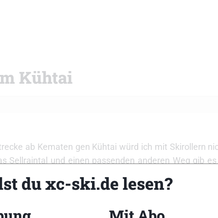
um Kühtai
trecke ab Kematen gen Kühtai würd ich mit Skirollern ni
as Sellraintal und einen passenden anderen Weg gib es d
ch echt nicht ganz ohne bzw. eigentlich nicht empfehlen
st du xc-ski.de lesen?
recke machen willst geht auf jeden Fall der Radlweg im 
bung
Mit Abo