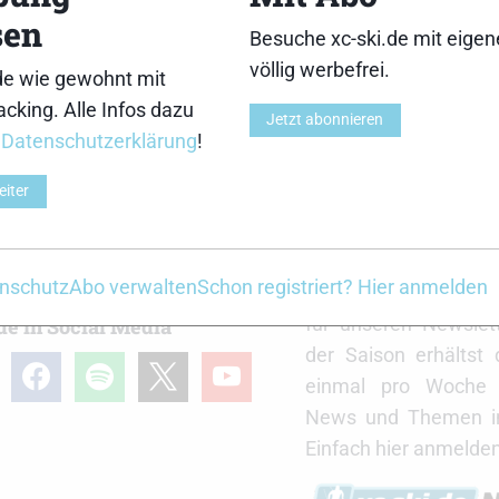
sen
Besuche xc-ski.de mit eige
völlig werbefrei.
de wie gewohnt mit
aimingerberg ist mit Rennrad schon knackig 😉
cking. Alle Infos dazu
Jetzt abonnieren
r
Datenschutzerklärung
!
eiter
r
xc-ski.de Newslett
Du willst immer a
nschutz
Abo verwalten
Schon registriert? Hier anmelden
Laufenden bleiben? 
für unseren Newslet
de in Social Media
der Saison erhältst
gram
facebook
spotify
x
youtube
einmal pro Woche d
News und Themen in
Einfach hier anmelden