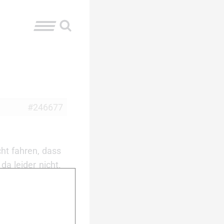
#246677
cht fahren, dass
a leider nicht.
swert. Da stehst
Inntal. Da kann