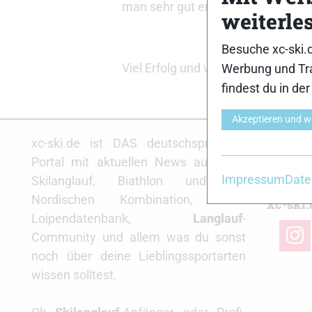
man sehr gut entlang rollern.
weiterle
Besuche xc-ski.
Viel Erfolg und viel Vergnügen. H
Werbung und Tra
findest du in de
Akzeptieren und w
Partne
xc-ski.de ist DAS deutschsprachige
Portal mit aktuellen News aus dem
Impressum
Date
Skilanglauf, Biathlon und der
Nordischen Kombination, einer
xc-ski.
Loipendatenbank,
Langlauf
-
insta
Community und allem was du sonst
noch über deine Lieblingssportarten
wissen solltest.