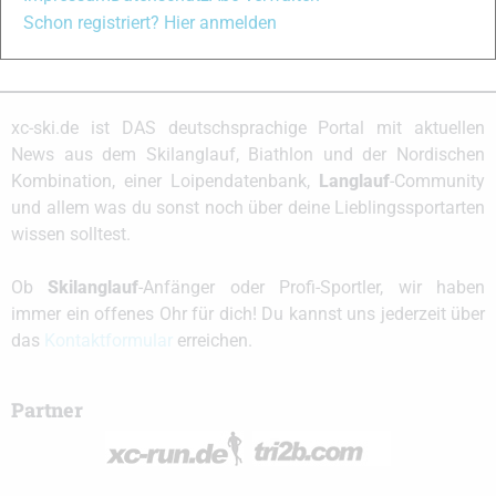
Zustand der Loipe und das
Schon registriert? Hier anmelden
Streckenprofil auf das Tempo hat.
xc-ski.de ist DAS deutschsprachige Portal mit aktuellen
News aus dem Skilanglauf, Biathlon und der Nordischen
Kombination, einer Loipendatenbank,
Langlauf
-Community
und allem was du sonst noch über deine Lieblingssportarten
wissen solltest.
Ob
Skilanglauf
-Anfänger oder Profi-Sportler, wir haben
immer ein offenes Ohr für dich! Du kannst uns jederzeit über
das
Kontaktformular
erreichen.
Partner