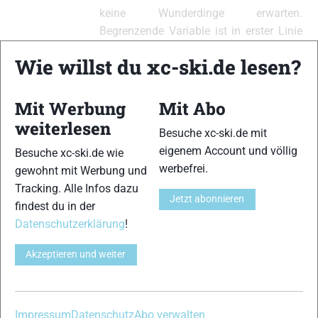
keine Wunderdinge erwarten.
Begrenzende Variable ist in erster Linie
der Ski. Und: Kratzer im Belag
Wie willst du xc-ski.de lesen?
(insbesondere wenn sie in Laufrichtung
verlaufen) sind weniger schlimm, als
man allgemein denkt. Sie tun eher dem
Mit Werbung
Mit Abo
Ego oder der Psyche des Läufers weh
weiterlesen
Besuche xc-ski.de mit
😉 Anders sieht es bei tiefen Riefen in
eigenem Account und völlig
Besuche xc-ski.de wie
Querrichtung aus.
werbefrei.
gewohnt mit Werbung und
Grüße Thomas
Tracking. Alle Infos dazu
Jetzt abonnieren
findest du in der
P.S. Du scheinst ein “Läufer” zu sein!?
Datenschutzerklärung
!
Die Angabe “3:30 Schnitt pro km” klingt
doch sehr nach Läufer 😉 Skilangläufer
Akzeptieren und weiter
hantieren eigentlich nicht mit solchen
Angaben. Man bedenke nur welche
großen Unterschied das Wetter, der
Impressum
Datenschutz
Abo verwalten