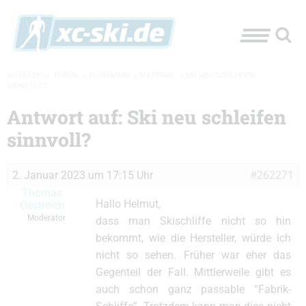
XC-SKI.DE
»
FOREN
»
ALLGEMEIN
»
MATERIAL
»
SKI NEU SCHLEIFEN
SINNVOLL?
Antwort auf: Ski neu schleifen
sinnvoll?
2. Januar 2023 um 17:15 Uhr
#262271
Thomas
Hallo Helmut,
Oestreich
Moderator
dass man Skischliffe nicht so hin
bekommt, wie die Hersteller, würde ich
nicht so sehen. Früher war eher das
Gegenteil der Fall. Mittlerweile gibt es
auch schon ganz passable “Fabrik-