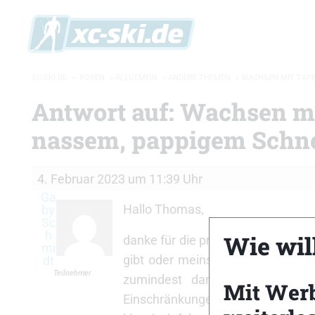
XC-SKI.DE
»
FOREN
»
ALLGEMEIN
»
ANDERE THEMEN
»
WACHSEN MIT TAPE
Antwort auf: Wachsen m
nassem, pappigem Schn
4. Februar 2023 um 11:39 Uhr
Ga
Hallo Thomas,
by
Sc
h
Wie will
danke für die prompte Antwort. Das
mi
gibt oder meinst du es hilft, we
dt
Teilnehmer
zumindest dann hilfreich, wen
Mit Wer
Einschränkungen des Tape weiterhi