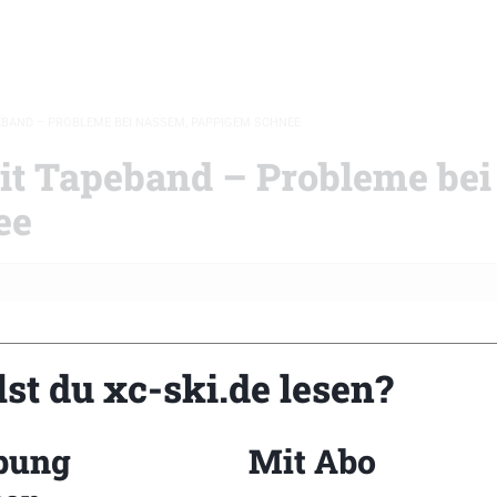
BAND – PROBLEME BEI NASSEM, PAPPIGEM SCHNEE
it Tapeband – Probleme bei
ee
st du xc-ski.de lesen?
 klingt nicht so, als ob es sowas wie „schnelle erste Hilf
nn ich unterwegs bin und dann irgendwie Steigwax dra
n der Weg noch weit ist. Ansonsten nehme ich, g
bung
Mit Abo
n in Kauf. Meist funktioniert‘s ja einwandfrei für mein