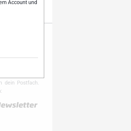
nem Account und
er Anmeldung
ktuell auf dem
Dann melde dich
ter an. Während
 du damit immer
ie wichtigsten
 dein Postfach.
: