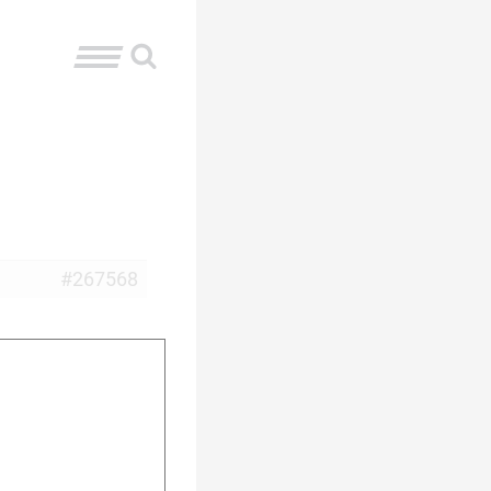
#267568
e“ auf der Loipe
uf wachse? Wäre
laube ich, die
e Ansprüche und